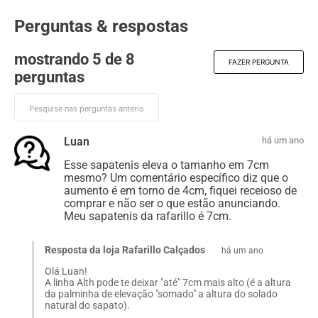
Perguntas & respostas
mostrando 5 de
8
FAZER PERGUNTA
perguntas
Luan
há um ano
Esse sapatenis eleva o tamanho em 7cm
mesmo? Um comentário específico diz que o
aumento é em torno de 4cm, fiquei receioso de
comprar e não ser o que estão anunciando.
Meu sapatenis da rafarillo é 7cm.
Resposta da loja Rafarillo Calçados
há um ano
Olá Luan!
A linha Alth pode te deixar "até" 7cm mais alto (é a altura
da palminha de elevação "somado" a altura do solado
natural do sapato).