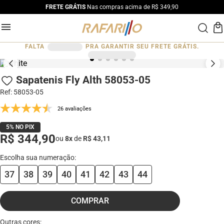
FRETE GRÁTIS
Nas compras acima de R$ 349,90
FALTA
PRA GARANTIR SEU FRETE GRÁTIS.
Sapatenis Fly Alth 58053-05
Ref
:
58053-05
26 avaliações
5% NO PIX
R$ 344,90
ou
8
x
de
R$ 43,11
37
38
39
40
41
42
43
44
COMPRAR