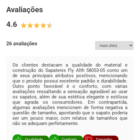
material antitranspirante e solado de borracha, este
sapato masculino oferece mais conforto e segurança ao
Avaliações
caminhar com seu sapato de couro. Perfeito para homens
de baixa estatura. Sua calcanheira elevada em PU
4.6
derramado somado ao salto externo do sapato, atinge até
7 cm de altura. Este sapato masculino com salto interno,
além de ser totalmente em couro, possui abertura lateral
com elástico, facilitando o calce.
26 avaliações
ESPECIFICAÇÕES:
Os clientes destacam a qualidade do material e
Couro
:
Sapatenis Masculino Rafarillo em Couro Café
construção do Sapatenis Fly Alth 58053-05 como um
de seus principais atributos positivos, mencionando
Acabamento
:
Natural
que o produto possui excelente padrão e durabilidade.
Outro ponto favorável é o conforto, com várias
Forro
:
Couro
avaliações ressaltando a sensação agradável ao usar
os sapatos, além de sua estética elegante e estilosa
Solado
:
TR
que agrada os consumidores. Em contrapartida,
algumas avaliações mencionam de forma negativa a
Cadarço
:
Tradicional - De Amarrar
questão de tamanho, apontando que o sapato poderia
ser um pouco maior, com relatos de tamanhos que
não se adequam perfeitamente.
Qualidade
Conforto
Tamanho