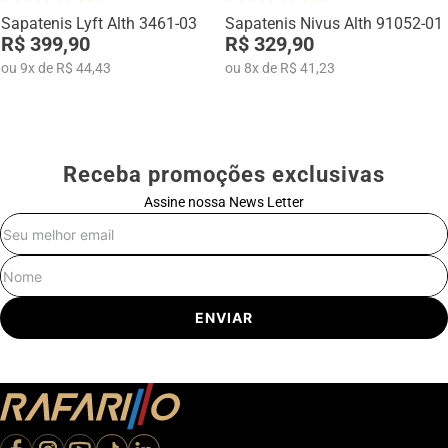
Sapatenis Lyft Alth 3461-03
Sapatenis Nivus Alth 91052-01
R$ 399,90
R$ 329,90
ou
9
x
de
R$ 44,43
ou
8
x
de
R$ 41,23
Receba promoções exclusivas
Assine nossa News Letter
E-mail
Nome
ENVIAR