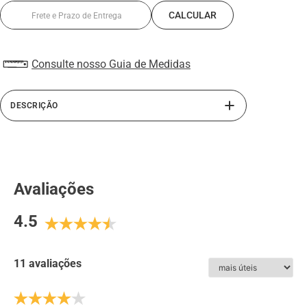
Consulte nosso Guia de Medidas
DESCRIÇÃO
A linha Alth da Rafarillo traz o sapato masculino com
salto embutido. Confeccionado com interior em PU,
material antitranspirante e solado de borracha, este
sapato masculino oferece mais conforto e segurança ao
Avaliações
caminhar com seu sapato de couro. Perfeito para homens
de baixa estatura. Sua calcanheira elevada em PU
4.5
derramado somado ao salto externo do sapato, atinge até
7 cm de altura. Este sapato masculino com salto interno,
além de ser totalmente em couro, possui abertura lateral
com elástico, facilitando o calce.
11 avaliações
ESPECIFICAÇÕES: