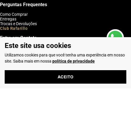
Perguntas Frequentes
Como Comprar
Entregas
Trocas e Devoluções
Club Rafarillo
Entre em Contato
Este site usa cookies
Telefone: (16) 2103-0347
Whatsapp: (16) 99195-5292
Utilizamos cookies para que você tenha uma experiência em nosso
site. Saiba mais em nossa
política de privacidade
ACEITO