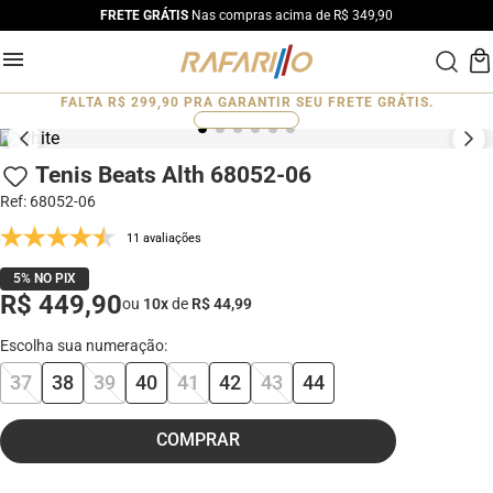
FRETE GRÁTIS
Nas compras acima de R$ 349,90
FALTA
R$ 299,90
PRA GARANTIR SEU FRETE GRÁTIS.
0
%
Tenis Beats Alth 68052-06
Ref
:
68052-06
11 avaliações
5% NO PIX
R$ 449,90
ou
10
x
de
R$ 44,99
37
38
39
40
41
42
43
44
COMPRAR