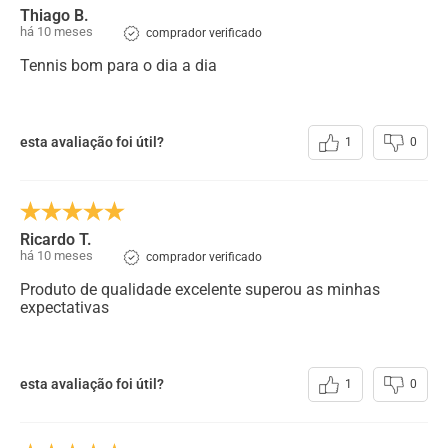
Couro
:
Sapatenis Masculino Alth Rafarillo em Couro Preto
Thiago B.
há 10 meses
comprador verificado
Acabamento
:
Natural
Tennis bom para o dia a dia
Forro
:
Couro
Solado
:
EVA
Cadarço
:
Tradicional - De Amarrar
esta avaliação foi útil?
1
0
Ricardo T.
há 10 meses
comprador verificado
Produto de qualidade excelente superou as minhas
expectativas
esta avaliação foi útil?
1
0