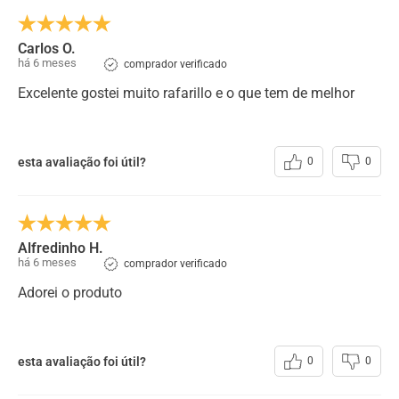
ESPECIFICAÇÕES:
Couro
:
Sapato Masculino Rafarillo em Couro Mogno
Carlos O.
há 6 meses
comprador verificado
Acabamento
:
Natural
Excelente gostei muito rafarillo e o que tem de melhor
Forro
:
PU
Solado
:
Borracha
Cadarço
:
Elástico - De Calçar
esta avaliação foi útil?
0
0
Alfredinho H.
há 6 meses
comprador verificado
Adorei o produto
esta avaliação foi útil?
0
0