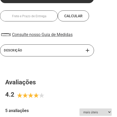
Consulte nosso Guia de Medidas
DESCRIÇÃO
A linha Alth da Rafarillo traz o sapato masculino com
salto embutido. Confeccionado com interior em PU,
material antitranspirante e solado de borracha, este
sapato masculino oferece mais conforto e segurança ao
Avaliações
caminhar com seu sapato de couro. Perfeito para homens
de baixa estatura. Sua calcanheira elevada em PU
4.2
derramado somado ao salto externo do sapato, atinge até
7 cm de altura. Este sapato masculino com salto interno,
além de ser totalmente em couro, possui abertura lateral
com elástico, facilitando o calce.
5 avaliações