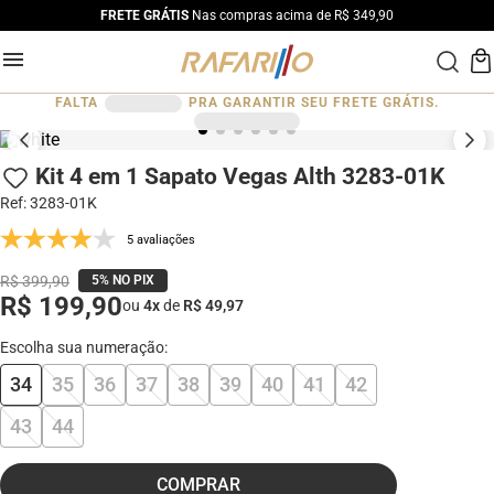
FRETE GRÁTIS
Nas compras acima de R$ 349,90
FALTA
PRA GARANTIR SEU FRETE GRÁTIS.
Kit 4 em 1 Sapato Vegas Alth 3283-01K
Ref
:
3283-01K
5 avaliações
R$ 399,90
5% NO PIX
R$ 199,90
ou
4
x
de
R$ 49,97
34
35
36
37
38
39
40
41
42
43
44
COMPRAR