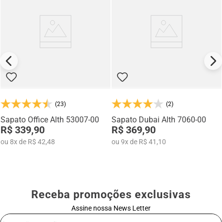
(23)
(2)
Sapato Office Alth 53007-00
Sapato Dubai Alth 7060-00
R$ 339,90
R$ 369,90
ou
8
x
de
R$ 42,48
ou
9
x
de
R$ 41,10
Receba promoções exclusivas
Assine nossa News Letter