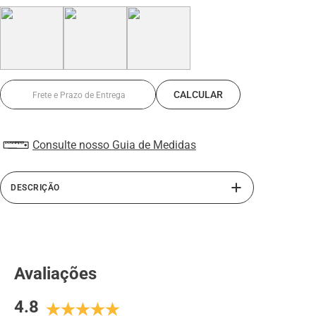
Consulte nosso Guia de Medidas
DESCRIÇÃO
A linha Alth da Rafarillo traz o sapato masculino com
salto embutido. Confeccionado com interior em PU,
material antitranspirante e solado de borracha, este
sapato masculino oferece mais conforto e segurança ao
Avaliações
caminhar com seu sapato de couro. Perfeito para homens
de baixa estatura. Sua calcanheira elevada em PU
4.8
derramado somado ao salto externo do sapato, atinge até