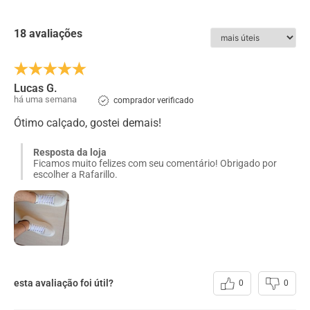
7 cm de altura. Este sapato masculino com salto interno,
além de ser totalmente em couro, possui abertura lateral
com elástico, facilitando o calce.
18 avaliações
ESPECIFICAÇÕES:
Couro
:
Sapatenis Masculino Rafarillo em Couro Branco
Lucas G.
há uma semana
comprador verificado
Acabamento
:
Natural
Ótimo calçado, gostei demais!
Forro
:
Nylon
Solado
:
Micro Expandido
Resposta da loja
Ficamos muito felizes com seu comentário! Obrigado por
escolher a Rafarillo.
Cadarço
:
Elástico - De Calçar
esta avaliação foi útil?
0
0