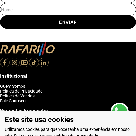
Nome
ENVIAR
Institucional
Quem Somos
Política de Privacidade
Política de Vendas
Fale Conosco
Perguntas Frequentes
Este site usa cookies
Como Comprar
Entregas
Utilizamos cookies para que você tenha uma experiência em nosso
Trocas e Devoluções
Club Rafarillo
site. Saiba mais em nossa
política de privacidade