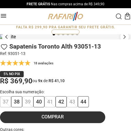
FRETE GRÁTIS
Nas compras acima de R$ 349,90
FALTA
R$ 299,90
PRA GARANTIR SEU FRETE GRÁTIS.
0
%
Sapatenis Toronto Alth 93051-13
Ref
:
93051-13
18 avaliações
5% NO PIX
R$ 369,90
ou
9
x
de
R$ 41,10
37
38
39
40
41
42
43
44
COMPRAR