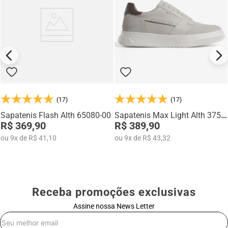
(17)
(17)
Sapatenis Flash Alth 65080-00
Sapatenis Max Light Alth 3751-
R$ 369,90
03
R$ 389,90
ou
9
x
de
R$ 41,10
ou
9
x
de
R$ 43,32
Receba promoções exclusivas
Assine nossa News Letter
E-mail