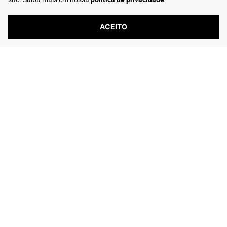
Entre em Contato
ACEITO
Telefone: (16) 2103-0347
Whatsapp: (16) 99195-5292
6244 avaliações reais
Flamarian Comércio de Calçados LTDA - CNPJ: 10.913.950/0001-60 -