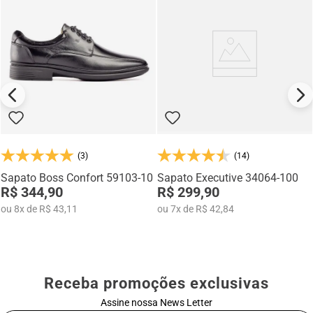
(3)
(14)
Sapato Boss Confort 59103-10
Sapato Executive 34064-100
R$ 344,90
R$ 299,90
ou
8
x
de
R$ 43,11
ou
7
x
de
R$ 42,84
Receba promoções exclusivas
Assine nossa News Letter