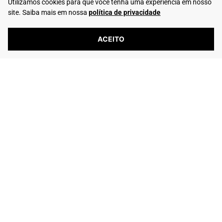
Utilizamos cookies para que você tenha uma experiência em nosso
Trocas e Devoluções
Club Rafarillo
site. Saiba mais em nossa
política de privacidade
Entre em Contato
ACEITO
Telefone: (16) 2103-0347
Whatsapp: (16) 99195-5292
6245 avaliações reais