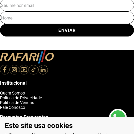
E-mail
Nome
ENVIAR
Institucional
Quem Somos
Política de Privacidade
Política de Vendas
Fale Conosco
Perguntas Frequentes
Este site usa cookies
Como Comprar
Entregas