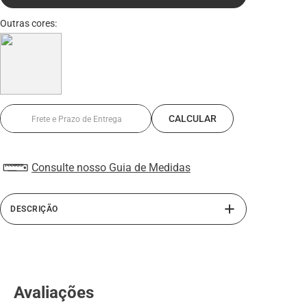
Consulte nosso Guia de Medidas
DESCRIÇÃO
Os calçados da linha Las Vegas, estilo esporte casual são
sapatos de couro legítimo, com interior em PU, material
antitranspirante e solado de borracha. É um sapato
masculino com metal exclusivo, perfeito para diversas
Avaliações
ocasiões. Confeccionados com abertura lateral com