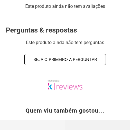
elástico, esta linha de sapato social masculino, é muito
Este produto ainda não tem avaliações
confortável e facilita o calce.
ESPECIFICAÇÕES:
Perguntas & respostas
Couro
:
Sapato Masculino Rafarillo em Couro Preto
Forro
:
PU
Este produto ainda não tem perguntas
Solado
:
Borracha
Acabamento
:
Natural
SEJA O PRIMEIRO A PERGUNTAR
Cadarço
:
Elástico - De Calçar
Quem viu também gostou...