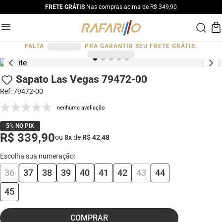
FRETE GRÁTIS
Nas compras acima de R$ 349,90
FALTA
PRA GARANTIR SEU FRETE GRÁTIS.
Sapato Las Vegas 79472-00
Ref
:
79472-00
nenhuma avaliação
5% NO PIX
R$ 339,90
ou
8
x
de
R$ 42,48
36
37
38
39
40
41
42
43
44
45
COMPRAR