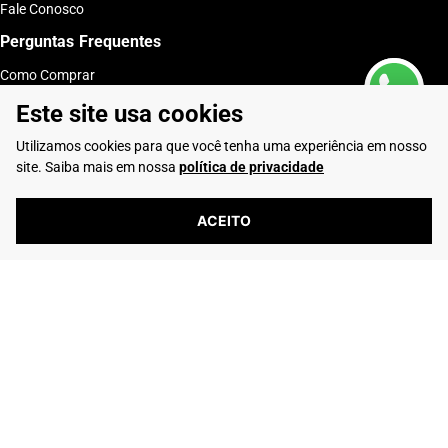
Quem Somos
Política de Privacidade
Política de Vendas
Fale Conosco
Perguntas Frequentes
Este site usa cookies
Como Comprar
Entregas
Utilizamos cookies para que você tenha uma experiência em nosso
Trocas e Devoluções
Club Rafarillo
site. Saiba mais em nossa
política de privacidade
Entre em Contato
ACEITO
Telefone: (16) 2103-0347
Whatsapp: (16) 99195-5292