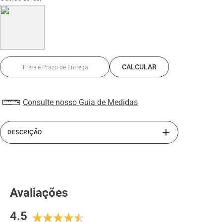
Consulte nosso Guia de Medidas
DESCRIÇÃO
Tecnologia, estilo e desempenho em um único passo. O
Sneaker Max Light da Rafarillo é a escolha definitiva para
quem exige conforto avançado sem abrir mão do visual
moderno. Equipado com solado em PU e extremamente
Avaliações
leve, o modelo proporciona excelente amortecimento,
absorção de impactos e resistência superior ao desgaste
4.5
— ideal para o ritmo intenso do dia a dia. Seu cabedal em