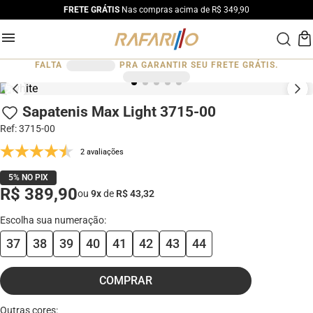
FRETE GRÁTIS
Nas compras acima de R$ 349,90
FALTA
PRA GARANTIR SEU FRETE GRÁTIS.
Sapatenis Max Light 3715-00
Ref
:
3715-00
2 avaliações
5% NO PIX
R$ 389,90
ou
9
x
de
R$ 43,32
37
38
39
40
41
42
43
44
COMPRAR