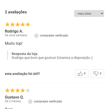
couro de alta qualidade oferece maciez, durabilidade e um
ajuste anatômico, garantindo bem-estar contínuo. Com
um design atual e sofisticado, o Max Light combina com
2 avaliações
diversos estilos, do casual ao urbano, sempre com
personalidade e funcionalidade.
Rodrigo A.
ESPECIFICAÇÕES:
há uma semana
comprador verificado
Couro
:
Sapatenis Masculino Rafarillo em Couro Preto
Muito top!
Forro
:
Nylon
Resposta da loja
Solado
:
EVA
Rodrigo que bom que gostou! Estamos a disposição ;)
Acabamento
:
Natural
Cadarço
:
Elástico - De Calçar
esta avaliação foi útil?
0
0
Gustavo Q.
há 2 meses
comprador verificado