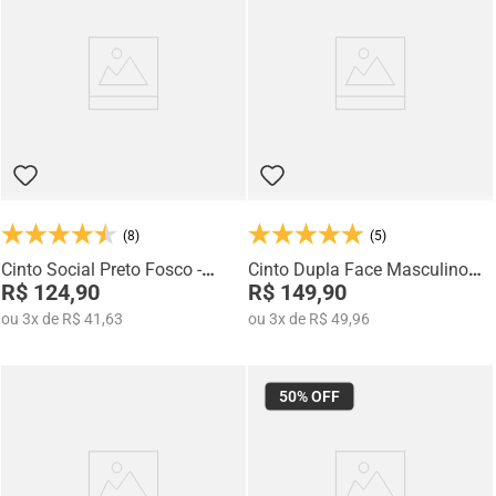
e eventos sociais.
Com mais de 35 anos de tradição no polo calçadista de Franca, a
Rafarillo entrega produtos que unem sofisticação, conforto e excelência
em cada detalhe.
(8)
(5)
Cinto Social Preto Fosco -
Cinto Dupla Face Masculino
CI1917-00
R$ 124,90
048
R$ 149,90
ou
3
x
de
R$ 41,63
ou
3
x
de
R$ 49,96
50%
OFF