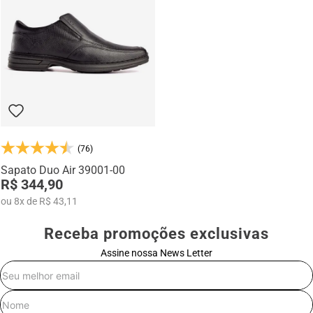
Na categoria Você + Alto, você encontra sapatos sociais, casuais,
mocassins e sapatênis com tecnologia de elevação interna,
desenvolvidos para garantir mais confiança, postura e estilo em
qualquer momento do dia.
(76)
Sapato Duo Air 39001-00
R$ 344,90
ou
8
x
de
R$ 43,11
Receba promoções exclusivas
Assine nossa News Letter
E-mail
Nome