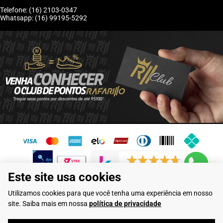
Telefone: (16) 2103-0347
Whatsapp: (16) 99195-5292
6246 avaliações reais
Este site usa cookies
Flamarian Comércio de Calçados LTDA - CNPJ: 10.913.950/0001-60 -
Utilizamos cookies para que você tenha uma experiência em nosso
Rua Evangelista de Lima, 710 - Franca/SP
site. Saiba mais em nossa
política de privacidade
Rafarillo Industria de Calçados LTDA - CNPJ: 65.573.776/0001-46 - Rua
Coronel Tamarindo, 2435 - Franca/SP