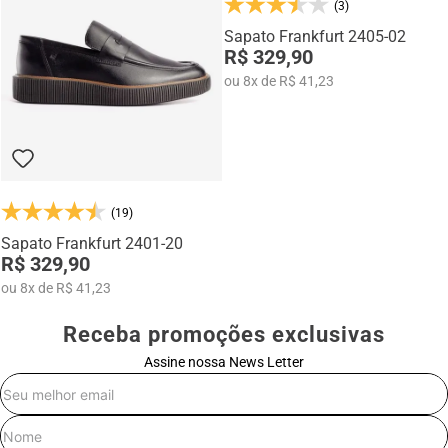
(3)
Na categoria Você + Alto, você encontra sapatos sociais, casuais,
mocassins e sapatênis com tecnologia de elevação interna,
Sapato Frankfurt 2405-02
desenvolvidos para garantir mais confiança, postura e estilo em
R$ 329,90
qualquer momento do dia.
ou
8
x
de
R$ 41,23
(19)
Sapato Frankfurt 2401-20
R$ 329,90
ou
8
x
de
R$ 41,23
Receba promoções exclusivas
Assine nossa News Letter
E-mail
Nome