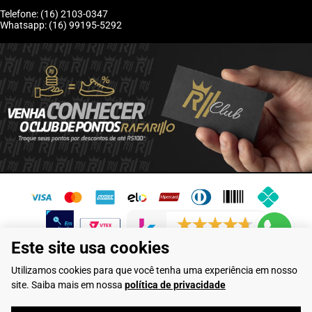
Telefone: (16) 2103-0347
Whatsapp: (16) 99195-5292
6241 avaliações reais
Este site usa cookies
Flamarian Comércio de Calçados LTDA - CNPJ: 10.913.950/0001-60 -
Utilizamos cookies para que você tenha uma experiência em nosso
Rua Evangelista de Lima, 710 - Franca/SP
site. Saiba mais em nossa
política de privacidade
Rafarillo Industria de Calçados LTDA - CNPJ: 65.573.776/0001-46 - Rua
Coronel Tamarindo, 2435 - Franca/SP