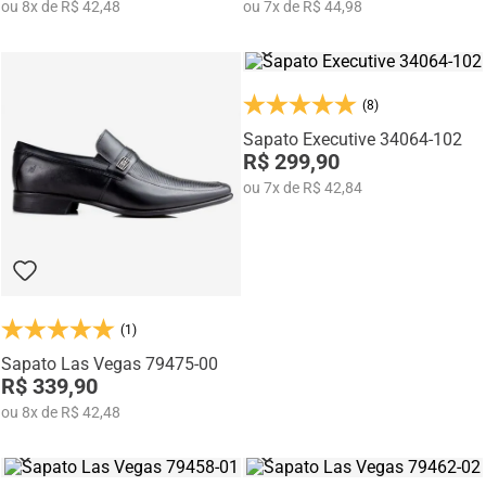
ou
8
x
de
R$ 42,48
ou
7
x
de
R$ 44,98
(8)
Sapato Executive 34064-102
R$ 299,90
ou
7
x
de
R$ 42,84
(1)
Sapato Las Vegas 79475-00
R$ 339,90
ou
8
x
de
R$ 42,48