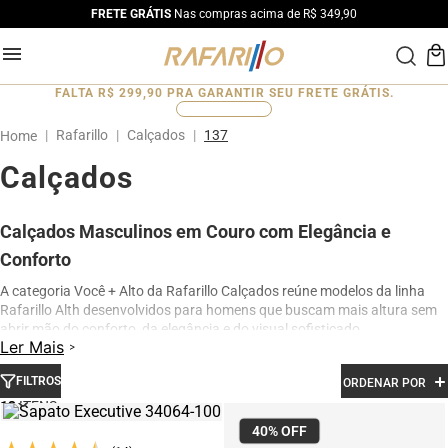
FRETE GRÁTIS
Nas compras acima de R$ 349,90
FALTA
R$ 299,90
PRA GARANTIR SEU FRETE GRÁTIS.
0
%
Rafarillo
Calçados
137
Calçados
Calçados Masculinos em Couro com Elegância e
Conforto
A categoria Você + Alto da Rafarillo Calçados reúne modelos da linha
Rafarillo Alth desenvolvidos para homens que buscam mais altura sem
abrir mão do conforto, da elegância e do visual sofisticado.
Ler Mais
Os calçados contam com elevação interna de até 7 cm, proporcionando
aumento de altura de forma discreta e natural. Produzidos em couro
FILTROS
ORDENAR POR
legítimo e com acabamento premium, os modelos oferecem excelente
13
conforto para uso diário, além de design moderno para ocasiões sociais,
40%
OFF
profissionais e casuais.