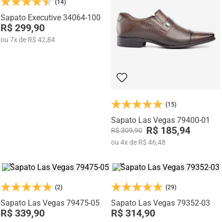
(14)
Na categoria Você + Alto, você encontra sapatos sociais, casuais,
mocassins e sapatênis com tecnologia de elevação interna,
Sapato Executive 34064-100
desenvolvidos para garantir mais confiança, postura e estilo em
R$ 299,90
qualquer momento do dia.
ou
7
x
de
R$ 42,84
(15)
Sapato Las Vegas 79400-01
R$ 185,94
R$ 309,90
ou
4
x
de
R$ 46,48
(2)
(29)
Sapato Las Vegas 79475-05
Sapato Las Vegas 79352-03
R$ 339,90
R$ 314,90