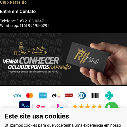
Club Rafarillo
Entre em Contato
Telefone: (16) 2103-0347
Whatsapp: (16) 99195-5292
6246 avaliações reais
Este site usa cookies
Flamarian Comércio de Calçados LTDA - CNPJ: 10.913.950/0001-60 -
Utilizamos cookies para que você tenha uma experiência em nosso