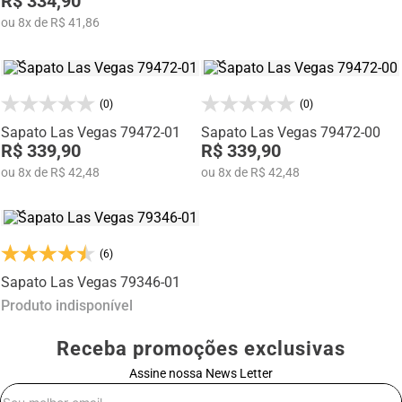
R$ 334,90
ou
8
x
de
R$ 41,86
(0)
(0)
Sapato Las Vegas 79472-01
Sapato Las Vegas 79472-00
R$ 339,90
R$ 339,90
ou
8
x
de
R$ 42,48
ou
8
x
de
R$ 42,48
(6)
Sapato Las Vegas 79346-01
Produto indisponível
Receba promoções exclusivas
Assine nossa News Letter