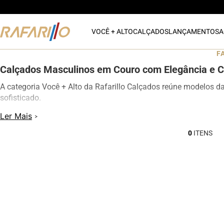
VOCÊ + ALTO
CALÇADOS
LANÇAMENTOS
A
F
Calçados Masculinos em Couro com Elegância e C
A categoria Você + Alto da Rafarillo Calçados reúne modelos d
sofisticado.
Os calçados contam com elevação interna de até 7 cm, proporc
Ler Mais
modelos oferecem excelente conforto para uso diário, além de d
0
Na categoria Você + Alto, você encontra sapatos sociais, casua
qualquer momento do dia.