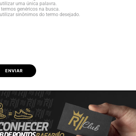
utilizar uma única palavra.
e termos genéricos na busca.
utilizar sinônimos do termo desejado.
ENVIAR