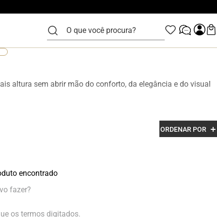
O que você procura?
is altura sem abrir mão do conforto, da elegância e do visual
zidos em couro legítimo e com acabamento premium, os
ORDENAR POR
esenvolvidos para garantir mais confiança, postura e estilo em
duto encontrado
vo fazer?
que os termos digitados.