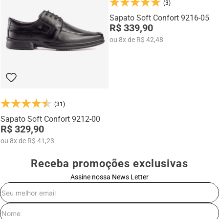
(3)
Na categoria Você + Alto, você encontra sapatos sociais, casuais,
mocassins e sapatênis com tecnologia de elevação interna,
Sapato Soft Confort 9216-05
desenvolvidos para garantir mais confiança, postura e estilo em
R$ 339,90
qualquer momento do dia.
ou
8
x
de
R$ 42,48
(31)
Sapato Soft Confort 9212-00
R$ 329,90
ou
8
x
de
R$ 41,23
Receba promoções exclusivas
Assine nossa News Letter
E-mail
Nome