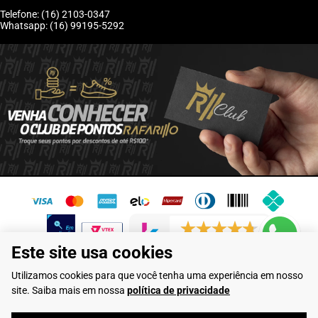
Telefone: (16) 2103-0347
Whatsapp: (16) 99195-5292
6245 avaliações reais
Este site usa cookies
Flamarian Comércio de Calçados LTDA - CNPJ: 10.913.950/0001-60 -
Utilizamos cookies para que você tenha uma experiência em nosso
Rua Evangelista de Lima, 710 - Franca/SP
site. Saiba mais em nossa
política de privacidade
Rafarillo Industria de Calçados LTDA - CNPJ: 65.573.776/0001-46 - Rua
Coronel Tamarindo, 2435 - Franca/SP