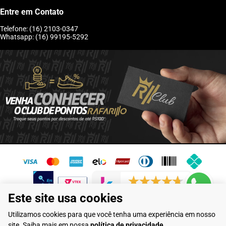
Entre em Contato
Telefone: (16) 2103-0347
Whatsapp: (16) 99195-5292
6246 avaliações reais
Este site usa cookies
Flamarian Comércio de Calçados LTDA - CNPJ: 10.913.950/0001-60 -
Utilizamos cookies para que você tenha uma experiência em nosso
Rua Evangelista de Lima, 710 - Franca/SP
site. Saiba mais em nossa
política de privacidade