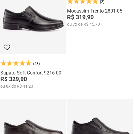
durabilidade.
(2)
Os calçados Rafarillo unem tecnologia, conforto e estilo para diferentes
Mocassim Trento 2801-05
ocasiões, oferecendo modelos ideais para o dia a dia, trabalho, eventos
R$ 319,90
sociais e momentos casuais com elegância e personalidade.
ou
7
x
de
R$ 45,70
(43)
Sapato Soft Confort 9216-00
R$ 329,90
ou
8
x
de
R$ 41,23