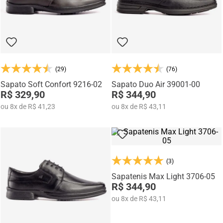
(29)
(76)
Sapato Soft Confort 9216-02
Sapato Duo Air 39001-00
R$ 329,90
R$ 344,90
ou
8
x
de
R$ 41,23
ou
8
x
de
R$ 43,11
(3)
Sapatenis Max Light 3706-05
R$ 344,90
ou
8
x
de
R$ 43,11