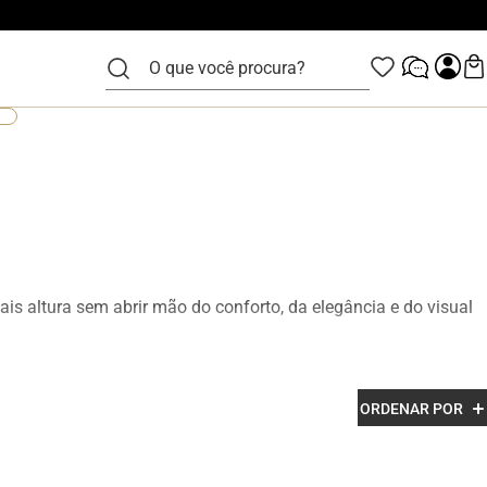
O que você procura?
is altura sem abrir mão do conforto, da elegância e do visual
zidos em couro legítimo e com acabamento premium, os
ORDENAR POR
esenvolvidos para garantir mais confiança, postura e estilo em