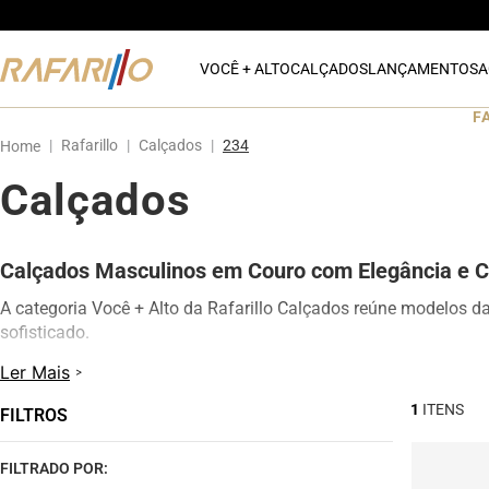
VOCÊ + ALTO
CALÇADOS
LANÇAMENTOS
A
F
Rafarillo
Calçados
234
Calçados
Calçados Masculinos em Couro com Elegância e C
A categoria Você + Alto da Rafarillo Calçados reúne modelos d
sofisticado.
Os calçados contam com elevação interna de até 7 cm, proporc
Ler Mais
modelos oferecem excelente conforto para uso diário, além de d
1
FILTROS
Na categoria Você + Alto, você encontra sapatos sociais, casua
qualquer momento do dia.
FILTRADO POR: