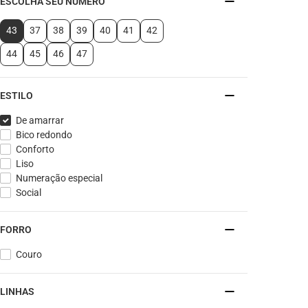
ESCOLHA SEU NÚMERO
43
37
38
39
40
41
42
44
45
46
47
ESTILO
De amarrar
Bico redondo
Conforto
Liso
Numeração especial
Social
FORRO
Couro
LINHAS