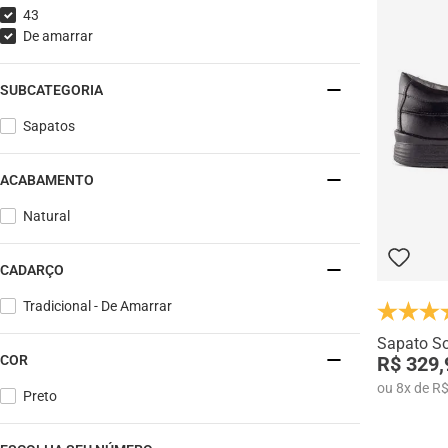
43
De amarrar
SUBCATEGORIA
Sapatos
ACABAMENTO
Natural
CADARÇO
Tradicional - De Amarrar
Sapato So
R$ 329,
COR
ou
8
x
de
R$
Preto