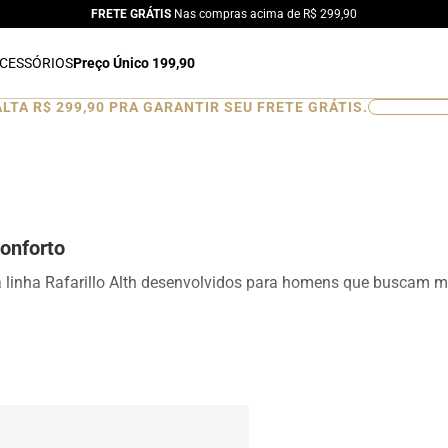
FRETE GRÁTIS
Nas compras acima de R$ 299,90
CESSÓRIOS
Preço Único 199,90
ALTA
R$ 299,90
PRA GARANTIR SEU FRETE GRÁTIS.
0
%
onforto
a linha Rafarillo Alth desenvolvidos para homens que buscam ma
ionando aumento de altura de forma discreta e natural. Produ
esign moderno para ocasiões sociais, profissionais e casuais.
is, mocassins e sapatênis com tecnologia de elevação interna, d