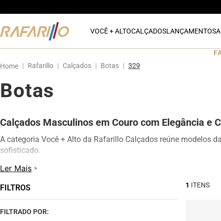
VOCÊ + ALTO
CALÇADOS
LANÇAMENTOS
A
F
Rafarillo
Calçados
Botas
329
Botas
Calçados Masculinos em Couro com Elegância e C
A categoria Você + Alto da Rafarillo Calçados reúne modelos d
sofisticado.
Os calçados contam com elevação interna de até 7 cm, proporc
Ler Mais
modelos oferecem excelente conforto para uso diário, além de d
1
FILTROS
Na categoria Você + Alto, você encontra sapatos sociais, casua
qualquer momento do dia.
FILTRADO POR: