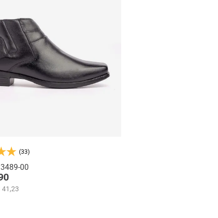
(33)
 3489-00
90
 41,23