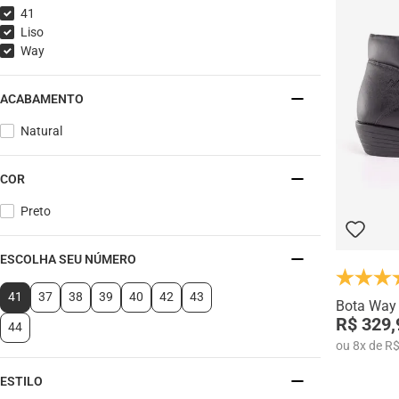
41
Liso
Way
ACABAMENTO
Natural
COR
Preto
ESCOLHA SEU NÚMERO
41
37
38
39
40
42
43
Bota Way
R$ 329,
44
ou
8
x
de
R$
ESTILO