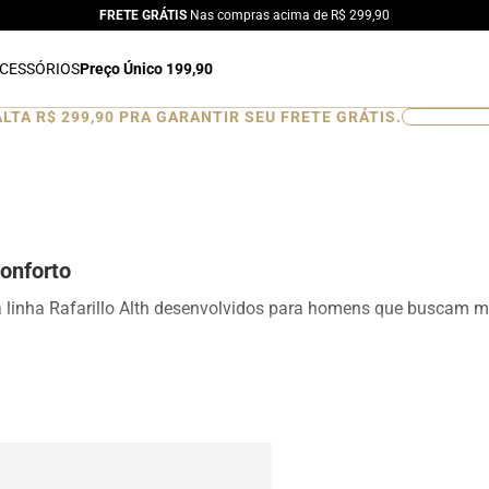
FRETE GRÁTIS
Nas compras acima de R$ 299,90
CESSÓRIOS
Preço Único 199,90
ALTA
R$ 299,90
PRA GARANTIR SEU FRETE GRÁTIS.
0
%
onforto
a linha Rafarillo Alth desenvolvidos para homens que buscam ma
ionando aumento de altura de forma discreta e natural. Produ
esign moderno para ocasiões sociais, profissionais e casuais.
is, mocassins e sapatênis com tecnologia de elevação interna, d