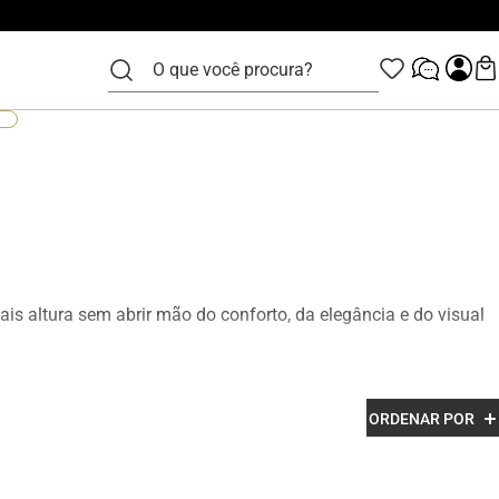
O que você procura?
is altura sem abrir mão do conforto, da elegância e do visual
zidos em couro legítimo e com acabamento premium, os
ORDENAR POR
esenvolvidos para garantir mais confiança, postura e estilo em