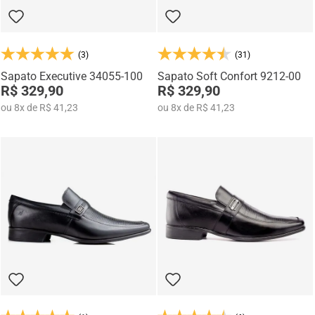
(3)
(31)
Sapato Executive 34055-100
Sapato Soft Confort 9212-00
R$ 329,90
R$ 329,90
ou
8
x
de
R$ 41,23
ou
8
x
de
R$ 41,23