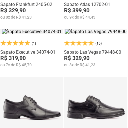
Sapato Frankfurt 2405-02
Sapato Atlas 12702-01
R$ 329,90
R$ 399,90
ou
8
x
de
R$ 41,23
ou
9
x
de
R$ 44,43
(1)
(15)
Sapato Executive 34074-01
Sapato Las Vegas 79448-00
R$ 319,90
R$ 329,90
ou
7
x
de
R$ 45,70
ou
8
x
de
R$ 41,23