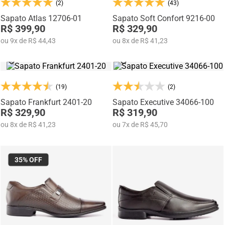
(2)
(43)
Na categoria Você + Alto, você encontra sapatos sociais, casuais,
mocassins e sapatênis com tecnologia de elevação interna,
Sapato Atlas 12706-01
Sapato Soft Confort 9216-00
desenvolvidos para garantir mais confiança, postura e estilo em
R$ 399,90
R$ 329,90
qualquer momento do dia.
ou
9
x
de
R$ 44,43
ou
8
x
de
R$ 41,23
(19)
(2)
Sapato Frankfurt 2401-20
Sapato Executive 34066-100
R$ 329,90
R$ 319,90
ou
8
x
de
R$ 41,23
ou
7
x
de
R$ 45,70
35%
OFF