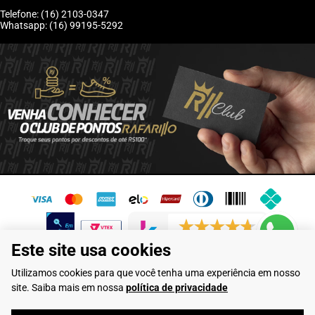
Telefone: (16) 2103-0347
Whatsapp: (16) 99195-5292
6246 avaliações reais
Este site usa cookies
Flamarian Comércio de Calçados LTDA - CNPJ: 10.913.950/0001-60 -
Utilizamos cookies para que você tenha uma experiência em nosso
Rua Evangelista de Lima, 710 - Franca/SP
site. Saiba mais em nossa
política de privacidade
Rafarillo Industria de Calçados LTDA - CNPJ: 65.573.776/0001-46 - Rua
Coronel Tamarindo, 2435 - Franca/SP