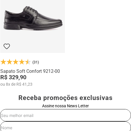
Na categoria Você + Alto, você encontra sapatos sociais, casuais,
mocassins e sapatênis com tecnologia de elevação interna,
desenvolvidos para garantir mais confiança, postura e estilo em
qualquer momento do dia.
(31)
Sapato Soft Confort 9212-00
R$ 329,90
ou
8
x
de
R$ 41,23
Receba promoções exclusivas
Assine nossa News Letter
E-mail
Nome