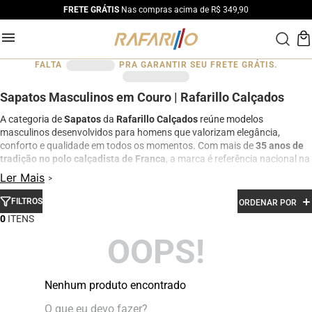
FRETE GRÁTIS
Nas compras acima de R$ 349,90
FALTA
PRA GARANTIR SEU FRETE GRÁTIS.
Sapatos Masculinos em Couro | Rafarillo Calçados
A categoria de
Sapatos
da
Rafarillo Calçados
reúne modelos
masculinos desenvolvidos para homens que valorizam elegância,
conforto e qualidade em todos os momentos. Com mais de
35 anos de
tradição no polo calçadista de Franca
, a marca é referência nacional na
fabricação de calçados em couro legítimo.
Ler Mais
Aqui você encontra
sapatos sociais e casuais
com acabamento
FILTROS
ORDENAR POR
premium, design sofisticado e excelente durabilidade. São modelos
ideais para trabalho, eventos sociais, compromissos profissionais e uso
0
diário, sempre com foco em conforto e estilo.
OOPS!
Os sapatos
Rafarillo
são produzidos com
couro legítimo
e materiais
selecionados, garantindo melhor ajuste aos pés, resistência e
sofisticação em cada detalhe. Além disso, muitos modelos se conectam
Nenhum produto encontrado
à linha
Rafarillo Alth
, oferecendo opções com elevação interna para
quem busca mais altura com discrição e conforto.
O que eu devo fazer?