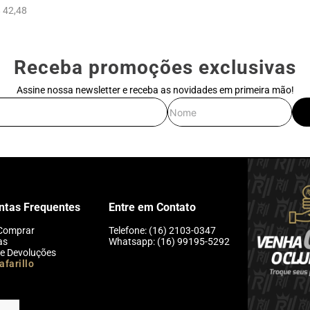
 42,48
Receba promoções exclusivas
Assine nossa newsletter e receba as novidades em primeira mão!
E-mail
Nome
ntas Frequentes
Entre em Contato
Comprar
Telefone: (16) 2103-0347
as
Whatsapp: (16) 99195-5292
 e Devoluções
afarillo