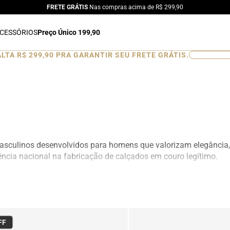
FRETE GRÁTIS
Nas compras acima de R$ 299,90
CESSÓRIOS
Preço Único 199,90
ALTA
R$ 299,90
PRA GARANTIR SEU FRETE GRÁTIS.
0
%
sculinos desenvolvidos para homens que valorizam elegância
rência nacional na fabricação de calçados em couro legítimo.
remium, design sofisticado e excelente durabilidade. São mode
.
riais selecionados, garantindo melhor ajuste aos pés, resistên
ação interna para quem busca mais altura com discrição e con
FF