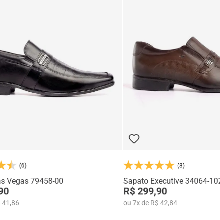
(6)
(8)
as Vegas 79458-00
Sapato Executive 34064-10
90
R$ 299,90
 41,86
ou
7
x
de
R$ 42,84