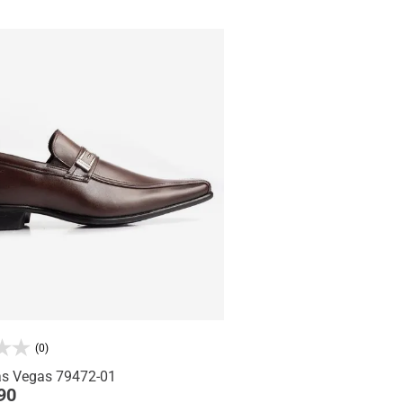
(0)
as Vegas 79472-01
90