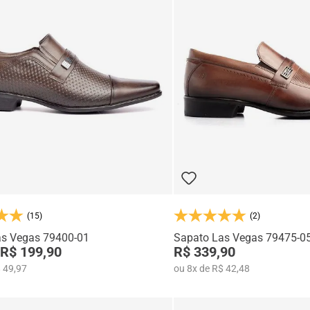
(15)
(2)
as Vegas 79400-01
Sapato Las Vegas 79475-0
R$ 199,90
R$ 339,90
 49,97
ou
8
x
de
R$ 42,48