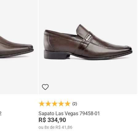
(2)
2
Sapato Las Vegas 79458-01
R$ 334,90
ou
8
x
de
R$ 41,86