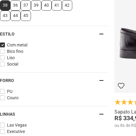
38
36
37
39
40
41
42
43
44
45
ESTILO
Com metal
Bico fino
Liso
Social
FORRO
PU
Couro
Sapato L
LINHAS
R$ 334,
Las Vegas
ou
8
x
de
R$
Executive