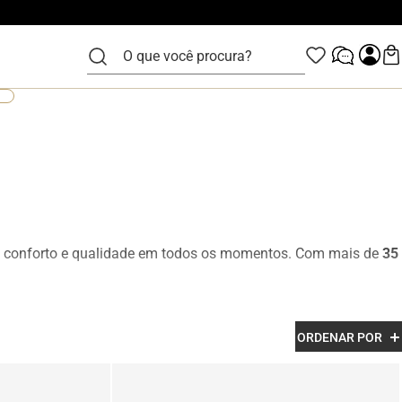
O que você procura?
, conforto e qualidade em todos os momentos. Com mais de
35
los ideais para trabalho, eventos sociais, compromissos
ORDENAR POR
cia e sofisticação em cada detalhe. Além disso, muitos modelos
forto