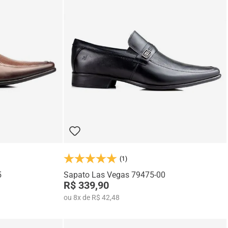
(1)
5
Sapato Las Vegas 79475-00
R$ 339,90
ou
8
x
de
R$ 42,48