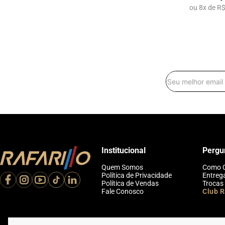
ou
8
x
de
R$
Institucional
Pergu
Quem Somos
Como 
Política de Privacidade
Entreg
Política de Vendas
Trocas
Fale Conosco
Club R