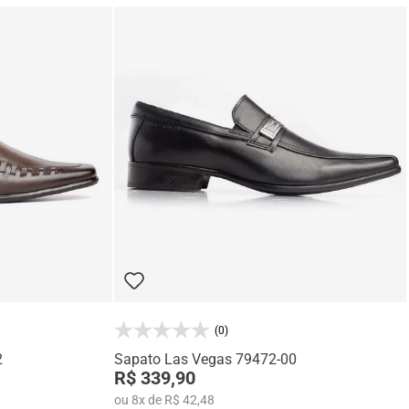
(0)
2
Sapato Las Vegas 79472-00
R$ 339,90
ou
8
x
de
R$ 42,48