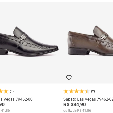
(3)
(2)
as Vegas 79462-00
Sapato Las Vegas 79462-0
90
R$ 334,90
 41,86
ou
8
x
de
R$ 41,86