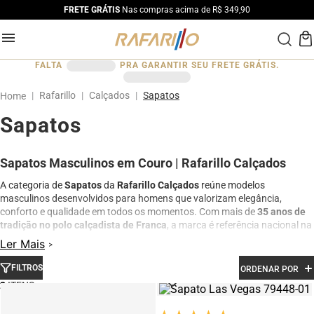
FRETE GRÁTIS
Nas compras acima de R$ 349,90
FALTA
PRA GARANTIR SEU FRETE GRÁTIS.
Rafarillo
Calçados
Sapatos
Sapatos
Sapatos Masculinos em Couro | Rafarillo Calçados
A categoria de
Sapatos
da
Rafarillo Calçados
reúne modelos
masculinos desenvolvidos para homens que valorizam elegância,
conforto e qualidade em todos os momentos. Com mais de
35 anos de
tradição no polo calçadista de Franca
, a marca é referência nacional na
fabricação de calçados em couro legítimo.
Ler Mais
Aqui você encontra
sapatos sociais e casuais
com acabamento
FILTROS
ORDENAR POR
premium, design sofisticado e excelente durabilidade. São modelos
ideais para trabalho, eventos sociais, compromissos profissionais e uso
2
diário, sempre com foco em conforto e estilo.