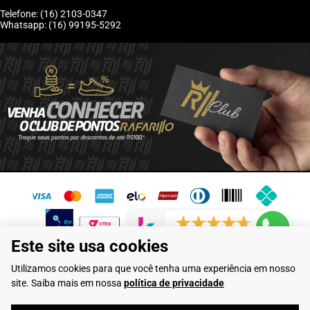
Telefone: (16) 2103-0347
Whatsapp: (16) 99195-5292
6245 avaliações reais
Este site usa cookies
Flamarian Comércio de Calçados LTDA - CNPJ: 10.913.950/0001-60 -
Utilizamos cookies para que você tenha uma experiência em nosso
Rua Evangelista de Lima, 710 - Franca/SP
site. Saiba mais em nossa
política de privacidade
Rafarillo Industria de Calçados LTDA - CNPJ: 65.573.776/0001-46 - Rua
Coronel Tamarindo, 2435 - Franca/SP