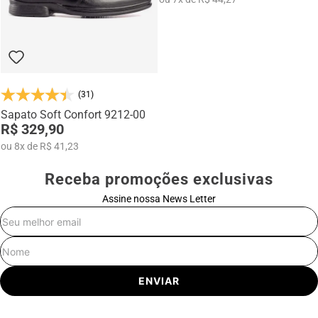
(31)
Sapato Soft Confort 9212-00
R$ 329,90
ou
8
x
de
R$ 41,23
Receba promoções exclusivas
Assine nossa News Letter
E-mail
Nome
ENVIAR