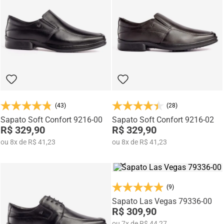
Na categoria Você + Alto, você encontra sapatos sociais, casuais,
mocassins e sapatênis com tecnologia de elevação interna,
desenvolvidos para garantir mais confiança, postura e estilo em
qualquer momento do dia.
(43)
(28)
Sapato Soft Confort 9216-00
Sapato Soft Confort 9216-02
R$ 329,90
R$ 329,90
ou
8
x
de
R$ 41,23
ou
8
x
de
R$ 41,23
(9)
Sapato Las Vegas 79336-00
R$ 309,90
ou
7
x
de
R$ 44,27