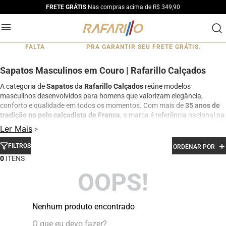
FRETE GRÁTIS
Nas compras acima de R$ 349,90
FALTA
PRA GARANTIR SEU FRETE GRÁTIS.
Sapatos Masculinos em Couro | Rafarillo Calçados
A categoria de
Sapatos
da
Rafarillo Calçados
reúne modelos
masculinos desenvolvidos para homens que valorizam elegância,
conforto e qualidade em todos os momentos. Com mais de
35 anos de
tradição no polo calçadista de Franca
, a marca é referência nacional na
fabricação de calçados em couro legítimo.
Ler Mais
Aqui você encontra
sapatos sociais e casuais
com acabamento
FILTROS
ORDENAR POR
premium, design sofisticado e excelente durabilidade. São modelos
ideais para trabalho, eventos sociais, compromissos profissionais e uso
0
diário, sempre com foco em conforto e estilo.
OOPS!
Os sapatos
Rafarillo
são produzidos com
couro legítimo
e materiais
selecionados, garantindo melhor ajuste aos pés, resistência e
sofisticação em cada detalhe. Além disso, muitos modelos se conectam
Nenhum produto encontrado
à linha
Rafarillo Alth
, oferecendo opções com elevação interna para
quem busca mais altura com discrição e conforto.
O que eu devo fazer?