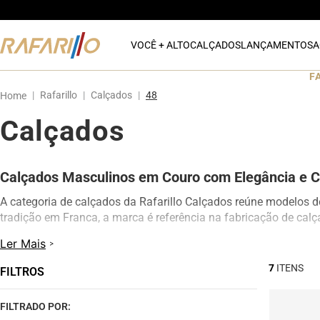
VOCÊ + ALTO
CALÇADOS
LANÇAMENTOS
A
F
Rafarillo
Calçados
48
Calçados
Calçados Masculinos em Couro com Elegância e C
A categoria de calçados da Rafarillo Calçados reúne modelos 
tradição em Franca, a marca é referência na fabricação de cal
Aqui você encontra sapatos sociais, casuais, mocassins, loafe
Ler Mais
excelente durabilidade.
7
FILTROS
Os calçados Rafarillo unem tecnologia, conforto e estilo para 
personalidade.
FILTRADO POR: