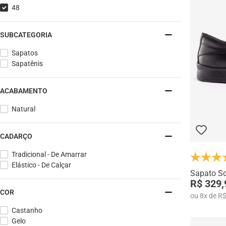
48
SUBCATEGORIA
Sapatos
Sapatênis
ACABAMENTO
Natural
CADARÇO
Tradicional - De Amarrar
Elástico - De Calçar
Sapato So
R$ 329,
COR
ou
8
x
de
R$
Castanho
Gelo