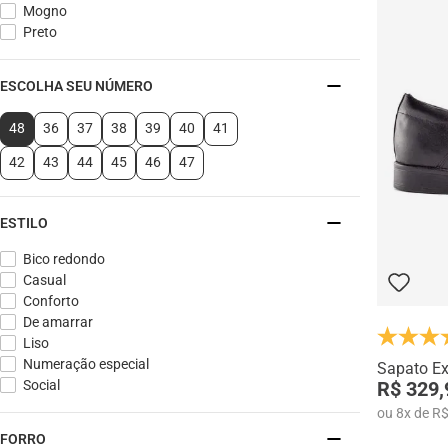
Mogno
Preto
ESCOLHA SEU NÚMERO
48
36
37
38
39
40
41
42
43
44
45
46
47
ESTILO
Bico redondo
Casual
Conforto
De amarrar
Liso
Numeração especial
Sapato Ex
R$ 329,
Social
ou
8
x
de
R$
FORRO