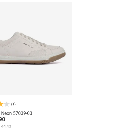
(1)
s Neon 57039-03
90
 44,43