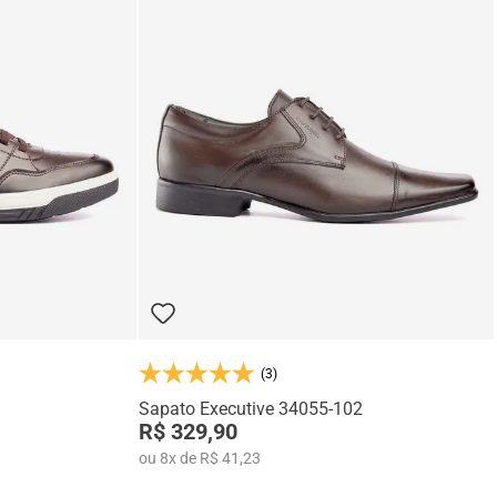
(3)
Sapato Executive 34055-102
R$ 329,90
ou
8
x
de
R$ 41,23