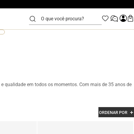
O que você procura?
ão e qualidade em todos os momentos. Com mais de 35 anos de
lo Alth, produzidos com acabamento premium, design moderno e
ORDENAR POR
, trabalho, eventos sociais e momentos casuais com elegância e