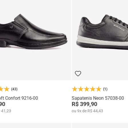
(43)
(1)
ft Confort 9216-00
Sapatenis Neon 57038-00
90
R$ 399,90
 41,23
ou
9
x
de
R$ 44,43