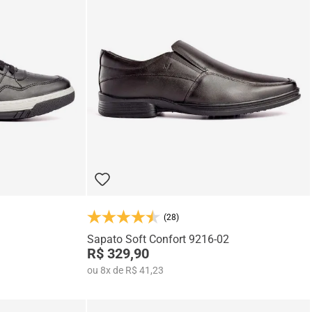
(28)
Sapato Soft Confort 9216-02
R$ 329,90
ou
8
x
de
R$ 41,23