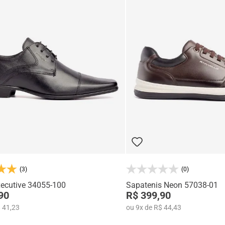
(3)
(0)
ecutive 34055-100
Sapatenis Neon 57038-01
90
R$ 399,90
 41,23
ou
9
x
de
R$ 44,43