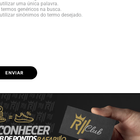
utilizar uma única palavra.
e termos genéricos na busca.
utilizar sinônimos do termo desejado.
ENVIAR