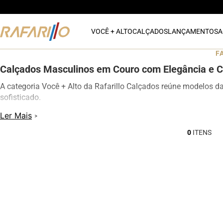
VOCÊ + ALTO
CALÇADOS
LANÇAMENTOS
A
F
Calçados Masculinos em Couro com Elegância e C
A categoria Você + Alto da Rafarillo Calçados reúne modelos d
sofisticado.
Os calçados contam com elevação interna de até 7 cm, proporc
Ler Mais
modelos oferecem excelente conforto para uso diário, além de d
0
Na categoria Você + Alto, você encontra sapatos sociais, casua
qualquer momento do dia.