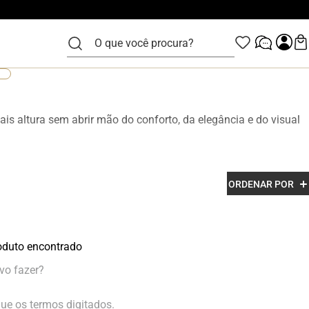
O que você procura?
is altura sem abrir mão do conforto, da elegância e do visual
zidos em couro legítimo e com acabamento premium, os
ORDENAR POR
esenvolvidos para garantir mais confiança, postura e estilo em
duto encontrado
vo fazer?
que os termos digitados.