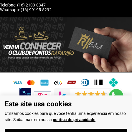
Telefone: (16) 2103-0347
Whatsapp: (16) 99195-5292
6246 avaliações reais
Este site usa cookies
Flamarian Comércio de Calçados LTDA - CNPJ: 10.913.950/0001-60 -
Utilizamos cookies para que você tenha uma experiência em nosso
Rua Evangelista de Lima, 710 - Franca/SP
site. Saiba mais em nossa
política de privacidade
Rafarillo Industria de Calçados LTDA - CNPJ: 65.573.776/0001-46 - Rua
Coronel Tamarindo, 2435 - Franca/SP