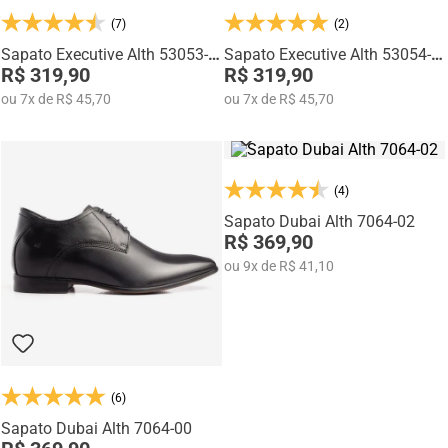
Na categoria Você + Alto, você encontra sapatos sociais, casuais,
(7)
(2)
mocassins e sapatênis com tecnologia de elevação interna,
desenvolvidos para garantir mais confiança, postura e estilo em
Sapato Executive Alth 53053-
Sapato Executive Alth 53054-
qualquer momento do dia.
01
R$ 319,90
01
R$ 319,90
ou
7
x
de
R$ 45,70
ou
7
x
de
R$ 45,70
(4)
Sapato Dubai Alth 7064-02
R$ 369,90
ou
9
x
de
R$ 41,10
(6)
Sapato Dubai Alth 7064-00