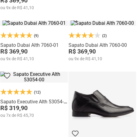
R$ 369,90
ou
9
x
de
R$ 41,10
(9)
(2)
Sapato Dubai Alth 7060-01
Sapato Dubai Alth 7060-00
R$ 369,90
R$ 369,90
ou
9
x
de
R$ 41,10
ou
9
x
de
R$ 41,10
(12)
Sapato Executive Alth 53054-
00
R$ 319,90
ou
7
x
de
R$ 45,70