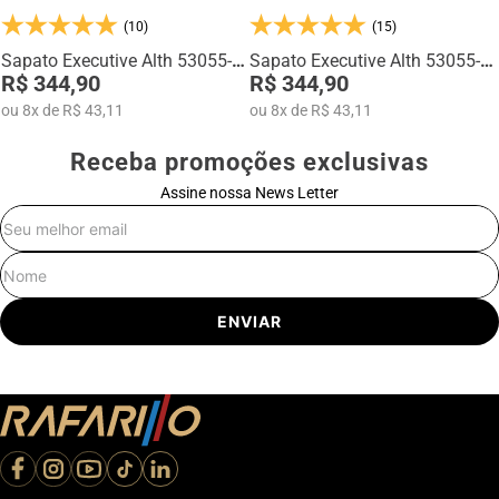
Na categoria Você + Alto, você encontra sapatos sociais, casuais,
(10)
(15)
mocassins e sapatênis com tecnologia de elevação interna,
desenvolvidos para garantir mais confiança, postura e estilo em
Sapato Executive Alth 53055-
Sapato Executive Alth 53055-
qualquer momento do dia.
02
R$ 344,90
00
R$ 344,90
ou
8
x
de
R$ 43,11
ou
8
x
de
R$ 43,11
Receba promoções exclusivas
Assine nossa News Letter
E-mail
Nome
ENVIAR