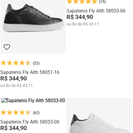
(15)
Na categoria Você + Alto, você encontra sapatos sociais, casuais,
mocassins e sapatênis com tecnologia de elevação interna,
Sapatenis Fly Alth 58053-06
desenvolvidos para garantir mais confiança, postura e estilo em
R$ 344,90
qualquer momento do dia.
ou
8
x
de
R$ 43,11
(22)
Sapatenis Fly Alth 58051-16
R$ 344,90
ou
8
x
de
R$ 43,11
(62)
Sapatenis Fly Alth 58053-00
R$ 344,90