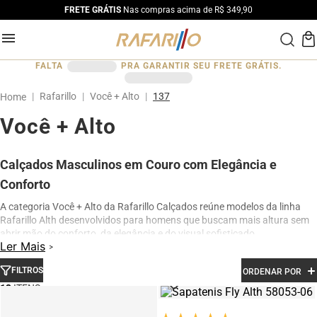
FRETE GRÁTIS
Nas compras acima de R$ 349,90
FALTA
PRA GARANTIR SEU FRETE GRÁTIS.
Rafarillo
Você + Alto
137
Você + Alto
Calçados Masculinos em Couro com Elegância e
Conforto
A categoria Você + Alto da Rafarillo Calçados reúne modelos da linha
Rafarillo Alth desenvolvidos para homens que buscam mais altura sem
abrir mão do conforto, da elegância e do visual sofisticado.
Ler Mais
Os calçados contam com elevação interna de até 7 cm, proporcionando
aumento de altura de forma discreta e natural. Produzidos em couro
FILTROS
ORDENAR POR
legítimo e com acabamento premium, os modelos oferecem excelente
12
conforto para uso diário, além de design moderno para ocasiões sociais,
profissionais e casuais.