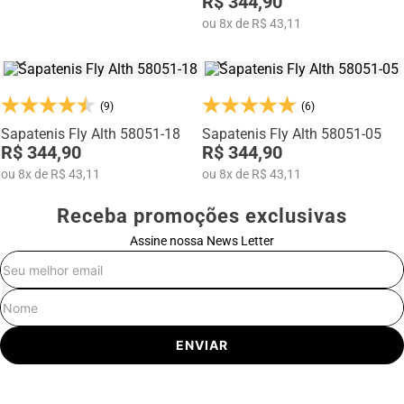
R$ 344,90
ou
8
x
de
R$ 43,11
(9)
(6)
Sapatenis Fly Alth 58051-18
Sapatenis Fly Alth 58051-05
R$ 344,90
R$ 344,90
ou
8
x
de
R$ 43,11
ou
8
x
de
R$ 43,11
Receba promoções exclusivas
Assine nossa News Letter
E-mail
Nome
ENVIAR