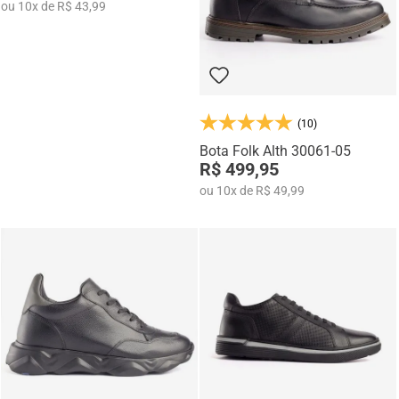
ou
10
x
de
R$ 43,99
(10)
Bota Folk Alth 30061-05
R$ 499,95
ou
10
x
de
R$ 49,99