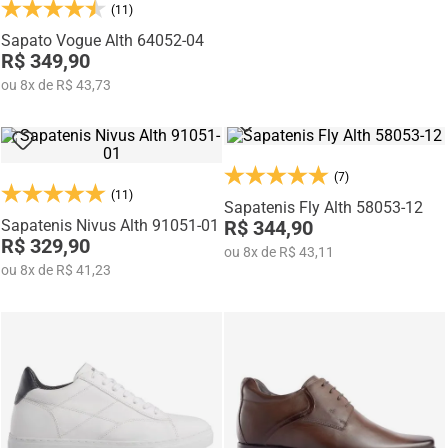
(11)
Sapato Vogue Alth 64052-04
R$ 349,90
ou
8
x
de
R$ 43,73
(7)
(11)
Sapatenis Fly Alth 58053-12
Sapatenis Nivus Alth 91051-01
R$ 344,90
R$ 329,90
ou
8
x
de
R$ 43,11
ou
8
x
de
R$ 41,23