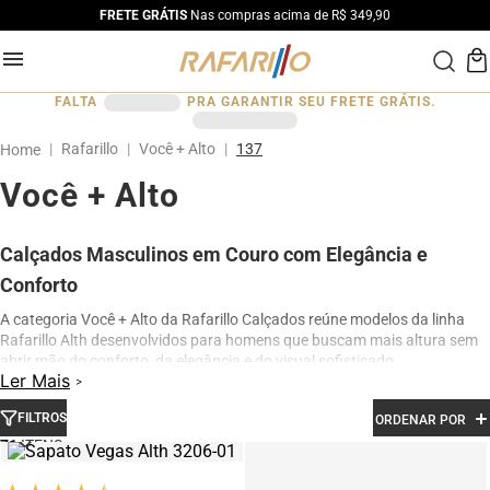
FRETE GRÁTIS
Nas compras acima de R$ 349,90
FALTA
PRA GARANTIR SEU FRETE GRÁTIS.
Rafarillo
Você + Alto
137
Você + Alto
Calçados Masculinos em Couro com Elegância e
Conforto
A categoria Você + Alto da Rafarillo Calçados reúne modelos da linha
Rafarillo Alth desenvolvidos para homens que buscam mais altura sem
abrir mão do conforto, da elegância e do visual sofisticado.
Ler Mais
Os calçados contam com elevação interna de até 7 cm, proporcionando
aumento de altura de forma discreta e natural. Produzidos em couro
FILTROS
ORDENAR POR
legítimo e com acabamento premium, os modelos oferecem excelente
71
conforto para uso diário, além de design moderno para ocasiões sociais,
profissionais e casuais.