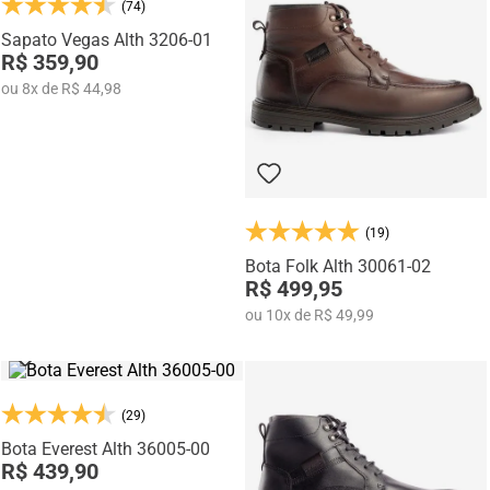
(74)
Na categoria Você + Alto, você encontra sapatos sociais, casuais,
mocassins e sapatênis com tecnologia de elevação interna,
Sapato Vegas Alth 3206-01
desenvolvidos para garantir mais confiança, postura e estilo em
R$ 359,90
qualquer momento do dia.
ou
8
x
de
R$ 44,98
(19)
Bota Folk Alth 30061-02
R$ 499,95
ou
10
x
de
R$ 49,99
(29)
Bota Everest Alth 36005-00
R$ 439,90