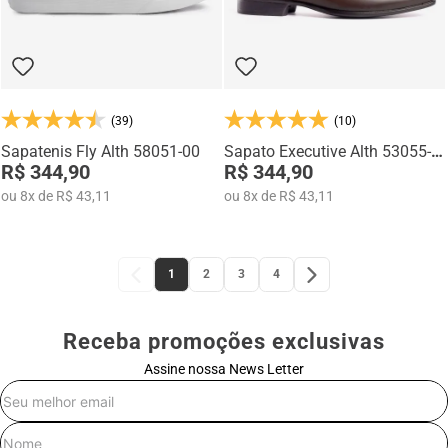
(39)
(10)
Sapatenis Fly Alth 58051-00
Sapato Executive Alth 53055-
R$ 344,90
02
R$ 344,90
ou
8
x
de
R$ 43,11
ou
8
x
de
R$ 43,11
1
2
3
4
Receba promoções exclusivas
Assine nossa News Letter
E-mail