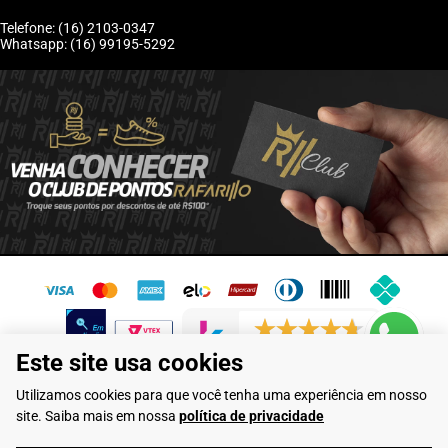
Telefone: (16) 2103-0347
Whatsapp: (16) 99195-5292
6246 avaliações reais
Este site usa cookies
Flamarian Comércio de Calçados LTDA - CNPJ: 10.913.950/0001-60 -
Utilizamos cookies para que você tenha uma experiência em nosso
Rua Evangelista de Lima, 710 - Franca/SP
site. Saiba mais em nossa
política de privacidade
Rafarillo Industria de Calçados LTDA - CNPJ: 65.573.776/0001-46 - Rua