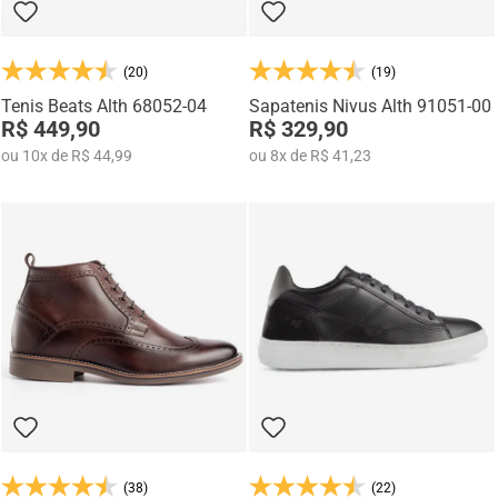
(20)
(19)
Tenis Beats Alth 68052-04
Sapatenis Nivus Alth 91051-00
R$ 449,90
R$ 329,90
ou
10
x
de
R$ 44,99
ou
8
x
de
R$ 41,23
(38)
(22)