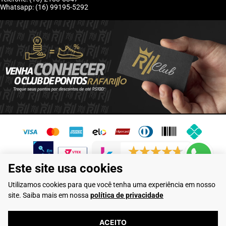
Whatsapp: (16) 99195-5292
6244 avaliações reais
Este site usa cookies
Flamarian Comércio de Calçados LTDA - CNPJ: 10.913.950/0001-60 -
Utilizamos cookies para que você tenha uma experiência em nosso
Rua Evangelista de Lima, 710 - Franca/SP
site. Saiba mais em nossa
política de privacidade
Rafarillo Industria de Calçados LTDA - CNPJ: 65.573.776/0001-46 - Rua
Coronel Tamarindo, 2435 - Franca/SP
ACEITO