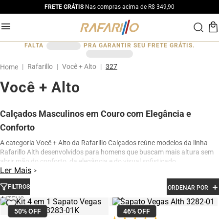
FRETE GRÁTIS
Nas compras acima de R$ 349,90
FALTA
PRA GARANTIR SEU FRETE GRÁTIS.
Rafarillo
Você + Alto
327
Você + Alto
Calçados Masculinos em Couro com Elegância e
Conforto
A categoria Você + Alto da Rafarillo Calçados reúne modelos da linha
Rafarillo Alth desenvolvidos para homens que buscam mais altura sem
abrir mão do conforto, da elegância e do visual sofisticado.
Ler Mais
Os calçados contam com elevação interna de até 7 cm, proporcionando
aumento de altura de forma discreta e natural. Produzidos em couro
FILTROS
ORDENAR POR
legítimo e com acabamento premium, os modelos oferecem excelente
4
conforto para uso diário, além de design moderno para ocasiões sociais,
50%
OFF
46%
OFF
profissionais e casuais.