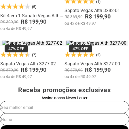
(1)
Na categoria Você + Alto, você encontra sapatos sociais, casuais,
(5)
mocassins e sapatênis com tecnologia de elevação interna,
Sapato Vegas Alth 3282-01
desenvolvidos para garantir mais confiança, postura e estilo em
Kit 4 em 1 Sapato Vegas Alth
R$ 199,90
R$ 369,90
qualquer momento do dia.
3283-01K
R$ 199,90
R$ 399,90
ou
4
x
de
R$ 49,97
ou
4
x
de
R$ 49,97
47%
OFF
47%
OFF
(7)
(2)
Sapato Vegas Alth 3277-02
Sapato Vegas Alth 3277-00
R$ 199,90
R$ 199,90
R$ 379,90
R$ 379,90
ou
4
x
de
R$ 49,97
ou
4
x
de
R$ 49,97
Receba promoções exclusivas
Assine nossa News Letter
E-mail
Nome