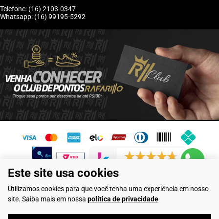
Telefone: (16) 2103-0347
Whatsapp: (16) 99195-5292
6246 avaliações reais
Este site usa cookies
Flamarian Comércio de Calçados LTDA - CNPJ: 10.913.950/0001-60 -
Utilizamos cookies para que você tenha uma experiência em nosso
Rua Evangelista de Lima, 710 - Franca/SP
site. Saiba mais em nossa
política de privacidade
Rafarillo Industria de Calçados LTDA - CNPJ: 65.573.776/0001-46 - Rua
Coronel Tamarindo, 2435 - Franca/SP