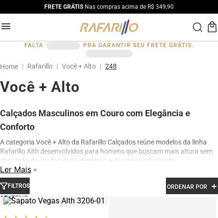
FRETE GRÁTIS
Nas compras acima de R$ 349,90
FALTA
PRA GARANTIR SEU FRETE GRÁTIS.
Rafarillo
Você + Alto
248
Você + Alto
Calçados Masculinos em Couro com Elegância e
Conforto
A categoria Você + Alto da Rafarillo Calçados reúne modelos da linha
Rafarillo Alth desenvolvidos para homens que buscam mais altura sem
abrir mão do conforto, da elegância e do visual sofisticado.
Ler Mais
Os calçados contam com elevação interna de até 7 cm, proporcionando
aumento de altura de forma discreta e natural. Produzidos em couro
FILTROS
ORDENAR POR
legítimo e com acabamento premium, os modelos oferecem excelente
15
conforto para uso diário, além de design moderno para ocasiões sociais,
profissionais e casuais.