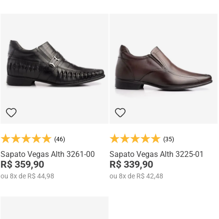
(46)
(35)
Sapato Vegas Alth 3261-00
Sapato Vegas Alth 3225-01
R$ 359,90
R$ 339,90
ou
8
x
de
R$ 44,98
ou
8
x
de
R$ 42,48