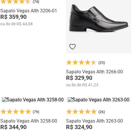
(74)
Na categoria Você + Alto, você encontra sapatos sociais, casuais,
mocassins e sapatênis com tecnologia de elevação interna,
Sapato Vegas Alth 3206-01
desenvolvidos para garantir mais confiança, postura e estilo em
R$ 359,90
qualquer momento do dia.
ou
8
x
de
R$ 44,98
(25)
Sapato Vegas Alth 3266-00
R$ 329,90
ou
8
x
de
R$ 41,23
(79)
(26)
Sapato Vegas Alth 3258-00
Sapato Vegas Alth 3263-00
R$ 344,90
R$ 324,90