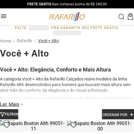
FRETE GRÁTIS
Nas compras acima de R$ 349,90
FALTA
PRA GARANTIR SEU FRETE GRÁTIS.
Rafarillo
Você + Alto
Você + Alto
Você + Alto: Elegância, Conforto e Mais Altura
A categoria Você + Alto da Rafarillo Calçados reúne modelos da linha
Rafarillo Alth desenvolvidos para homens que buscam mais altura sem
abrir mão do conforto, da elegância e do visual sofisticado.
Os calçados contam com elevação interna de até 7 cm, proporcionando
Ler Mais
aumento de altura de forma discreta e natural. Produzidos em couro
legítimo e com acabamento premium, os modelos oferecem excelente
FILTROS
ORDENAR POR
conforto para uso diário, além de design moderno para ocasiões sociais,
profissionais e casuais.
9
Na categoria Você + Alto, você encontra sapatos sociais, casuais,