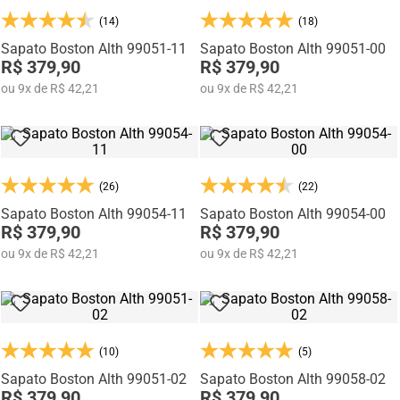
mocassins e sapatênis com tecnologia de elevação interna,
desenvolvidos para garantir mais confiança, postura e estilo em
(14)
(18)
qualquer momento do dia.
Sapato Boston Alth 99051-11
Sapato Boston Alth 99051-00
R$ 379,90
R$ 379,90
ou
9
x
de
R$ 42,21
ou
9
x
de
R$ 42,21
(26)
(22)
Sapato Boston Alth 99054-11
Sapato Boston Alth 99054-00
R$ 379,90
R$ 379,90
ou
9
x
de
R$ 42,21
ou
9
x
de
R$ 42,21
(10)
(5)
Sapato Boston Alth 99051-02
Sapato Boston Alth 99058-02
R$ 379,90
R$ 379,90