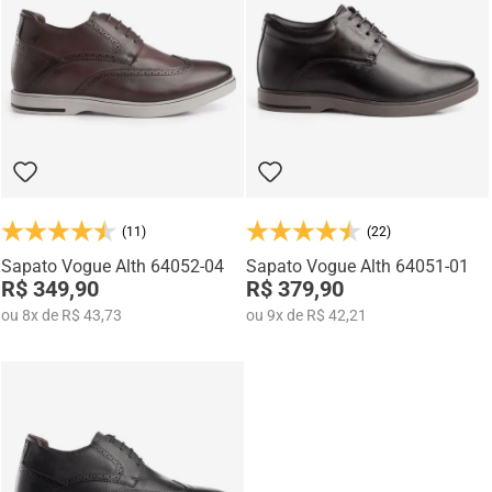
Na categoria Você + Alto, você encontra sapatos sociais, casuais,
mocassins e sapatênis com tecnologia de elevação interna,
desenvolvidos para garantir mais confiança, postura e estilo em
qualquer momento do dia.
(11)
(22)
Sapato Vogue Alth 64052-04
Sapato Vogue Alth 64051-01
R$ 349,90
R$ 379,90
ou
8
x
de
R$ 43,73
ou
9
x
de
R$ 42,21