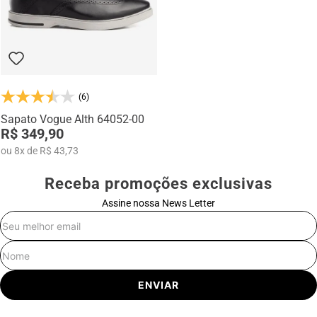
(6)
Sapato Vogue Alth 64052-00
R$ 349,90
ou
8
x
de
R$ 43,73
Receba promoções exclusivas
Assine nossa News Letter
E-mail
Nome
ENVIAR