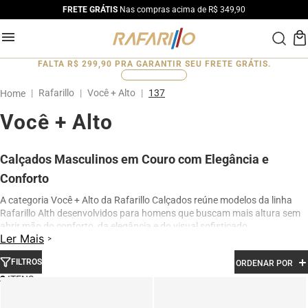
FRETE GRÁTIS
Nas compras acima de R$ 349,90
FALTA
R$ 299,90
PRA GARANTIR SEU FRETE GRÁTIS.
0
%
Rafarillo
Você + Alto
137
Você + Alto
Calçados Masculinos em Couro com Elegância e
Conforto
A categoria Você + Alto da Rafarillo Calçados reúne modelos da linha
Rafarillo Alth desenvolvidos para homens que buscam mais altura sem
abrir mão do conforto, da elegância e do visual sofisticado.
Ler Mais
Os calçados contam com elevação interna de até 7 cm, proporcionando
aumento de altura de forma discreta e natural. Produzidos em couro
FILTROS
ORDENAR POR
legítimo e com acabamento premium, os modelos oferecem excelente
3
conforto para uso diário, além de design moderno para ocasiões sociais,
profissionais e casuais.