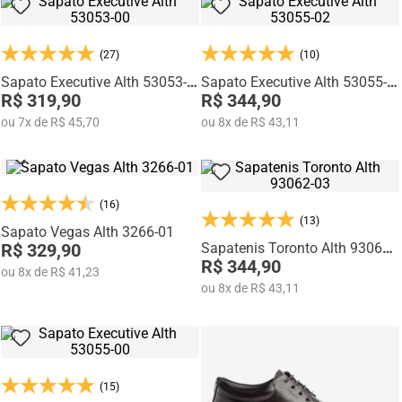
(27)
(10)
Sapato Executive Alth 53053-
Sapato Executive Alth 53055-
00
R$ 319,90
02
R$ 344,90
ou
7
x
de
R$ 45,70
ou
8
x
de
R$ 43,11
(16)
(13)
Sapato Vegas Alth 3266-01
R$ 329,90
Sapatenis Toronto Alth 93062-
03
R$ 344,90
ou
8
x
de
R$ 41,23
ou
8
x
de
R$ 43,11
(15)