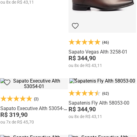
ou
8
x
de
R$ 43,11
(46)
Sapato Vegas Alth 3258-01
R$ 344,90
ou
8
x
de
R$ 43,11
(62)
(2)
Sapatenis Fly Alth 58053-00
Sapato Executive Alth 53054-
R$ 344,90
01
R$ 319,90
ou
8
x
de
R$ 43,11
ou
7
x
de
R$ 45,70