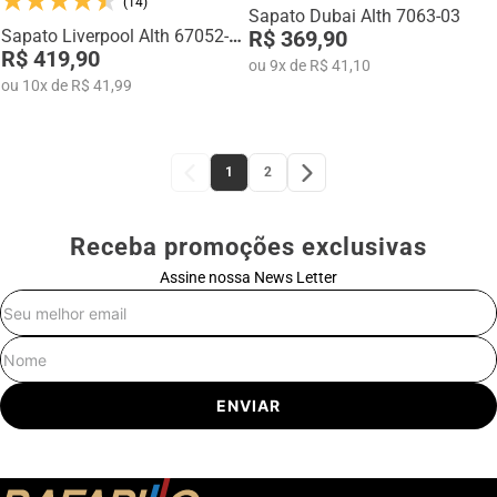
(14)
Sapato Dubai Alth 7063-03
Sapato Liverpool Alth 67052-
R$ 369,90
03
R$ 419,90
ou
9
x
de
R$ 41,10
ou
10
x
de
R$ 41,99
1
2
Receba promoções exclusivas
Assine nossa News Letter
E-mail
Nome
ENVIAR