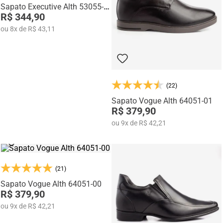
Sapato Executive Alth 53055-
00
R$ 344,90
ou
8
x
de
R$ 43,11
(22)
Sapato Vogue Alth 64051-01
R$ 379,90
ou
9
x
de
R$ 42,21
(21)
Sapato Vogue Alth 64051-00
R$ 379,90
ou
9
x
de
R$ 42,21