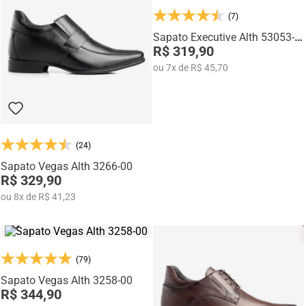
mocassins e sapatênis com tecnologia de elevação interna,
desenvolvidos para garantir mais confiança, postura e estilo em
(7)
qualquer momento do dia.
Sapato Executive Alth 53053-
01
R$ 319,90
ou
7
x
de
R$ 45,70
(24)
Sapato Vegas Alth 3266-00
R$ 329,90
ou
8
x
de
R$ 41,23
(79)
Sapato Vegas Alth 3258-00
R$ 344,90