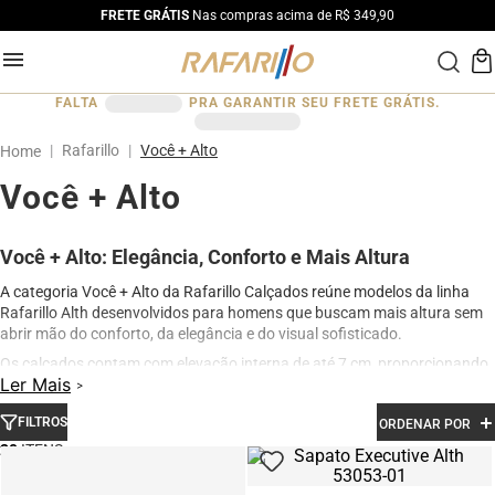
FRETE GRÁTIS
Nas compras acima de R$ 349,90
FALTA
PRA GARANTIR SEU FRETE GRÁTIS.
Rafarillo
Você + Alto
Você + Alto
Você + Alto: Elegância, Conforto e Mais Altura
A categoria Você + Alto da Rafarillo Calçados reúne modelos da linha
Rafarillo Alth desenvolvidos para homens que buscam mais altura sem
abrir mão do conforto, da elegância e do visual sofisticado.
Os calçados contam com elevação interna de até 7 cm, proporcionando
Ler Mais
aumento de altura de forma discreta e natural. Produzidos em couro
legítimo e com acabamento premium, os modelos oferecem excelente
FILTROS
ORDENAR POR
conforto para uso diário, além de design moderno para ocasiões sociais,
profissionais e casuais.
20
Na categoria Você + Alto, você encontra sapatos sociais, casuais,