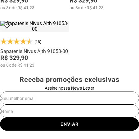
R$ 329,90
R$ 329,90
ou
8
x
de
R$ 41,23
ou
8
x
de
R$ 41,23
(18)
Sapatenis Nivus Alth 91053-00
R$ 329,90
ou
8
x
de
R$ 41,23
Receba promoções exclusivas
Assine nossa News Letter
E-mail
Nome
ENVIAR