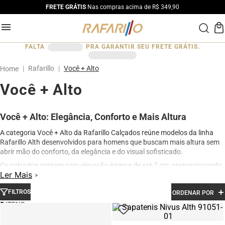
FRETE GRÁTIS
Nas compras acima de R$ 349,90
FALTA
PRA GARANTIR SEU FRETE GRÁTIS.
Rafarillo
Você + Alto
Você + Alto
Você + Alto: Elegância, Conforto e Mais Altura
A categoria Você + Alto da Rafarillo Calçados reúne modelos da linha
Rafarillo Alth desenvolvidos para homens que buscam mais altura sem
abrir mão do conforto, da elegância e do visual sofisticado.
Os calçados contam com elevação interna de até 7 cm, proporcionando
Ler Mais
aumento de altura de forma discreta e natural. Produzidos em couro
legítimo e com acabamento premium, os modelos oferecem excelente
FILTROS
ORDENAR POR
conforto para uso diário, além de design moderno para ocasiões sociais,
profissionais e casuais.
5
Na categoria Você + Alto, você encontra sapatos sociais, casuais,