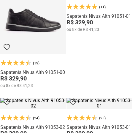
mocassins e sapatênis com tecnologia de elevação interna,
desenvolvidos para garantir mais confiança, postura e estilo em
(11)
qualquer momento do dia.
Sapatenis Nivus Alth 91051-01
R$ 329,90
ou
8
x
de
R$ 41,23
(19)
Sapatenis Nivus Alth 91051-00
R$ 329,90
ou
8
x
de
R$ 41,23
(24)
(23)
Sapatenis Nivus Alth 91053-02
Sapatenis Nivus Alth 91053-01