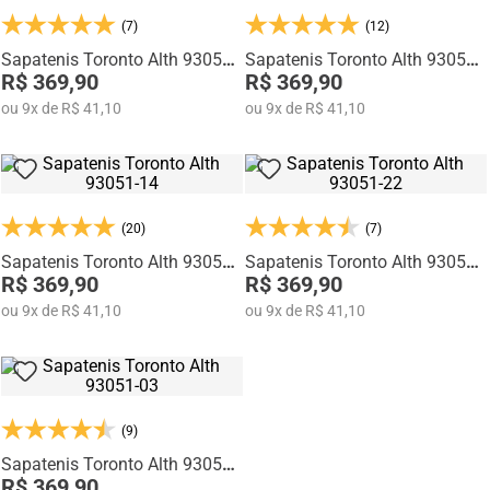
Na categoria Você + Alto, você encontra sapatos sociais, casuais,
(7)
(12)
mocassins e sapatênis com tecnologia de elevação interna,
desenvolvidos para garantir mais confiança, postura e estilo em
Sapatenis Toronto Alth 93055-
Sapatenis Toronto Alth 93055-
qualquer momento do dia.
05
R$ 369,90
01
R$ 369,90
ou
9
x
de
R$ 41,10
ou
9
x
de
R$ 41,10
(20)
(7)
Sapatenis Toronto Alth 93051-
Sapatenis Toronto Alth 93051-
14
R$ 369,90
22
R$ 369,90
ou
9
x
de
R$ 41,10
ou
9
x
de
R$ 41,10
(9)
Sapatenis Toronto Alth 93051-
03
R$ 369,90