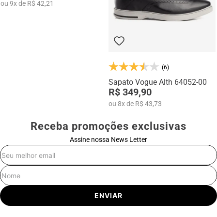
ou
9
x
de
R$ 42,21
(6)
Sapato Vogue Alth 64052-00
R$ 349,90
ou
8
x
de
R$ 43,73
Receba promoções exclusivas
Assine nossa News Letter
E-mail
Nome
ENVIAR