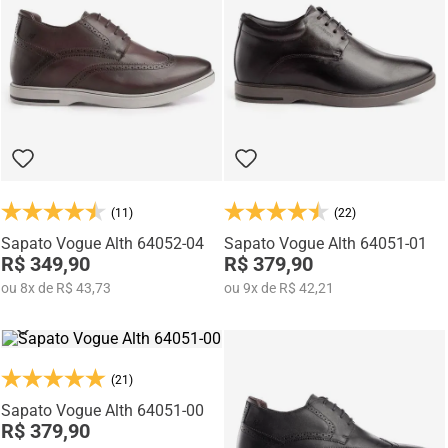
Na categoria Você + Alto, você encontra sapatos sociais, casuais,
mocassins e sapatênis com tecnologia de elevação interna,
desenvolvidos para garantir mais confiança, postura e estilo em
qualquer momento do dia.
(11)
(22)
Sapato Vogue Alth 64052-04
Sapato Vogue Alth 64051-01
R$ 349,90
R$ 379,90
ou
8
x
de
R$ 43,73
ou
9
x
de
R$ 42,21
(21)
Sapato Vogue Alth 64051-00
R$ 379,90