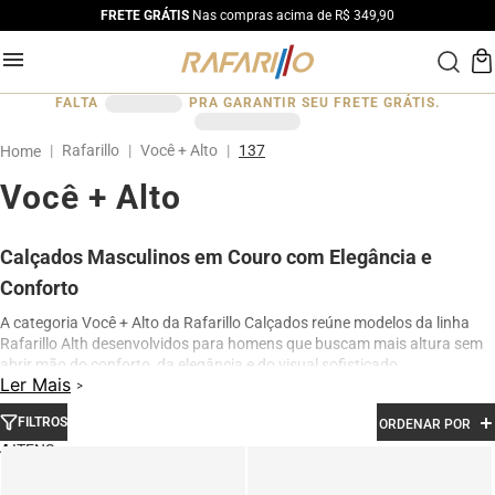
FRETE GRÁTIS
Nas compras acima de R$ 349,90
FALTA
PRA GARANTIR SEU FRETE GRÁTIS.
Rafarillo
Você + Alto
137
Você + Alto
Calçados Masculinos em Couro com Elegância e
Conforto
A categoria Você + Alto da Rafarillo Calçados reúne modelos da linha
Rafarillo Alth desenvolvidos para homens que buscam mais altura sem
abrir mão do conforto, da elegância e do visual sofisticado.
Ler Mais
Os calçados contam com elevação interna de até 7 cm, proporcionando
aumento de altura de forma discreta e natural. Produzidos em couro
FILTROS
ORDENAR POR
legítimo e com acabamento premium, os modelos oferecem excelente
4
conforto para uso diário, além de design moderno para ocasiões sociais,
profissionais e casuais.