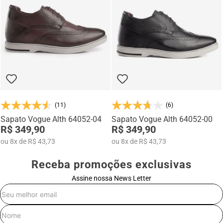
mocassins e sapatênis com tecnologia de elevação interna,
desenvolvidos para garantir mais confiança, postura e estilo em
qualquer momento do dia.
(11)
(6)
Sapato Vogue Alth 64052-04
Sapato Vogue Alth 64052-00
R$ 349,90
R$ 349,90
ou
8
x
de
R$ 43,73
ou
8
x
de
R$ 43,73
Receba promoções exclusivas
Assine nossa News Letter
E-mail
Nome