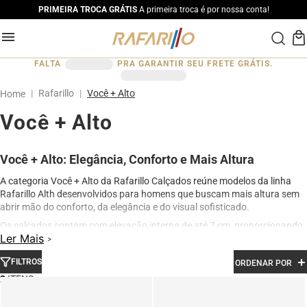
PRIMEIRA TROCA GRÁTIS
A primeira troca é por nossa conta!
FALTA
PRA GARANTIR SEU FRETE GRÁTIS.
Rafarillo
Você + Alto
Você + Alto
Você + Alto: Elegância, Conforto e Mais Altura
A categoria Você + Alto da Rafarillo Calçados reúne modelos da linha
Rafarillo Alth desenvolvidos para homens que buscam mais altura sem
abrir mão do conforto, da elegância e do visual sofisticado.
Os calçados contam com elevação interna de até 7 cm, proporcionando
Ler Mais
aumento de altura de forma discreta e natural. Produzidos em couro
legítimo e com acabamento premium, os modelos oferecem excelente
FILTROS
ORDENAR POR
conforto para uso diário, além de design moderno para ocasiões sociais,
profissionais e casuais.
2
Na categoria Você + Alto, você encontra sapatos sociais, casuais,