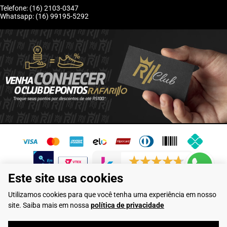
Telefone: (16) 2103-0347
Whatsapp: (16) 99195-5292
6243 avaliações reais
Este site usa cookies
Flamarian Comércio de Calçados LTDA - CNPJ: 10.913.950/0001-60 -
Utilizamos cookies para que você tenha uma experiência em nosso
Rua Evangelista de Lima, 710 - Franca/SP
site. Saiba mais em nossa
política de privacidade
Rafarillo Industria de Calçados LTDA - CNPJ: 65.573.776/0001-46 - Rua
Coronel Tamarindo, 2435 - Franca/SP