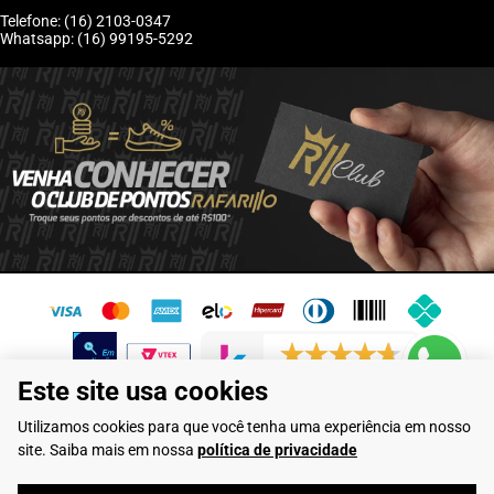
Telefone: (16) 2103-0347
Whatsapp: (16) 99195-5292
6243 avaliações reais
Este site usa cookies
Flamarian Comércio de Calçados LTDA - CNPJ: 10.913.950/0001-60 -
Utilizamos cookies para que você tenha uma experiência em nosso
Rua Evangelista de Lima, 710 - Franca/SP
site. Saiba mais em nossa
política de privacidade
Rafarillo Industria de Calçados LTDA - CNPJ: 65.573.776/0001-46 - Rua
Coronel Tamarindo, 2435 - Franca/SP