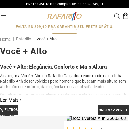
FRETE GRÁTIS
Nas compras acima de R$ 349,90
FALTA
R$ 299,90
PRA GARANTIR SEU FRETE GRÁTIS.
0
%
Rafarillo
Você + Alto
Você + Alto
Você + Alto: Elegância, Conforto e Mais Altura
A categoria Você + Alto da Rafarillo Calçados reúne modelos da linha
Rafarillo Alth desenvolvidos para homens que buscam mais altura sem
abrir mão do conforto, da elegância e do visual sofisticado.
Os calçados contam com elevação interna de até 7 cm, proporcionando
Ler Mais
aumento de altura de forma discreta e natural. Produzidos em couro
legítimo e com acabamento premium, os modelos oferecem excelente
FILTROS
ORDENAR POR
conforto para uso diário, além de design moderno para ocasiões sociais,
profissionais e casuais.
2
Na categoria Você + Alto, você encontra sapatos sociais, casuais,