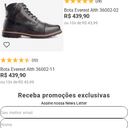
mocassins e sapatênis com tecnologia de elevação interna,
(28)
desenvolvidos para garantir mais confiança, postura e estilo em
Bota Everest Alth 36002-02
qualquer momento do dia.
R$ 439,90
ou
10
x
de
R$ 43,99
(32)
Bota Everest Alth 36002-11
R$ 439,90
ou
10
x
de
R$ 43,99
Receba promoções exclusivas
Assine nossa News Letter
E-mail
Nome