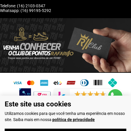
Telefone: (16) 2103-0347
Whatsapp: (16) 99195-5292
6243 avaliações reais
Este site usa cookies
Flamarian Comércio de Calçados LTDA - CNPJ: 10.913.950/0001-60 -
Utilizamos cookies para que você tenha uma experiência em nosso
Rua Evangelista de Lima, 710 - Franca/SP
site. Saiba mais em nossa
política de privacidade
Rafarillo Industria de Calçados LTDA - CNPJ: 65.573.776/0001-46 - Rua
Coronel Tamarindo, 2435 - Franca/SP