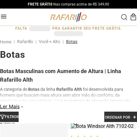
FRETE GRÁTIS
Nas compras acima de R$ 349,90
FALTA
PRA GARANTIR SEU FRETE GRÁTIS.
Rafarillo
Você + Alto
Botas
Botas
Botas Masculinas com Aumento de Altura | Linha
Rafarillo Alth
A categoria de
Botas
da linha
Rafarillo Alth
foi desenvolvida para
homens que buscam mais altura sem abrir mão do conforto, da
elegância e da versatilidade. Com
tecnologia de elevação interna de
Ler Mais
até 7 cm
, as botas proporcionam ganho de altura de forma natural,
mantendo um visual moderno e sofisticado.
FILTROS
ORDENAR POR
Produzidas em
couro legítimo
e materiais de alta qualidade, as botas
2
masculinas combinam resistência, durabilidade e excelente
acabamento. São ideais para compor looks casuais, urbanos e sociais,