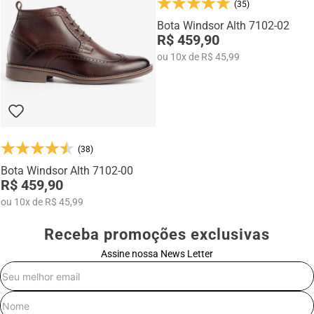
oferecendo conforto para o dia a dia e segurança em diferentes
(35)
ocasiões.
Bota Windsor Alth 7102-02
Fabricadas pela
Rafarillo Calçados
, marca com mais de
35 anos de
R$ 459,90
tradição em Franca
, as botas da linha Alth unem tecnologia, design e
ou
10
x
de
R$ 45,99
qualidade para homens que valorizam presença e estilo.
(38)
Bota Windsor Alth 7102-00
R$ 459,90
ou
10
x
de
R$ 45,99
Receba promoções exclusivas
Assine nossa News Letter
E-mail
Nome