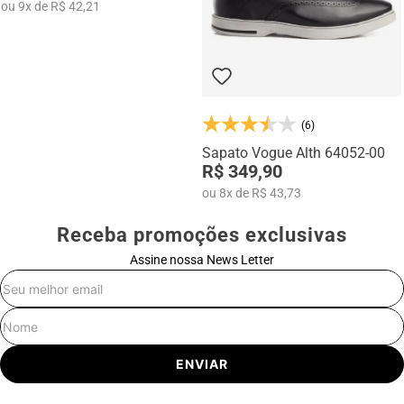
ou
9
x
de
R$ 42,21
(6)
Sapato Vogue Alth 64052-00
R$ 349,90
ou
8
x
de
R$ 43,73
Receba promoções exclusivas
Assine nossa News Letter
E-mail
Nome
ENVIAR