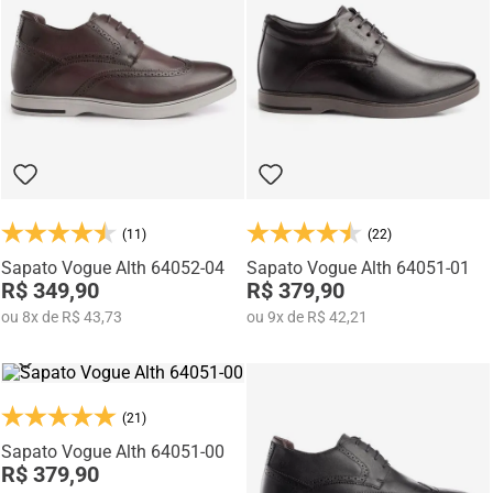
Na categoria Você + Alto, você encontra sapatos sociais, casuais,
mocassins e sapatênis com tecnologia de elevação interna,
desenvolvidos para garantir mais confiança, postura e estilo em
qualquer momento do dia.
(11)
(22)
Sapato Vogue Alth 64052-04
Sapato Vogue Alth 64051-01
R$ 349,90
R$ 379,90
ou
8
x
de
R$ 43,73
ou
9
x
de
R$ 42,21
(21)
Sapato Vogue Alth 64051-00
R$ 379,90