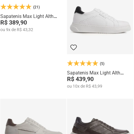
Na categoria Você + Alto, você encontra sapatos sociais, casuais,
(21)
mocassins e sapatênis com tecnologia de elevação interna,
desenvolvidos para garantir mais confiança, postura e estilo em
Sapatenis Max Light Alth
qualquer momento do dia.
3752-04
R$ 389,90
ou
9
x
de
R$ 43,32
(5)
Sapatenis Max Light Alth
3753-04
R$ 439,90
ou
10
x
de
R$ 43,99