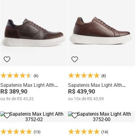
(6)
(8)
Sapatenis Max Light Alth
Sapatenis Max Light Alth
3751-01
R$ 389,90
3753-01
R$ 439,90
ou
9
x
de
R$ 43,32
ou
10
x
de
R$ 43,99
(13)
(14)