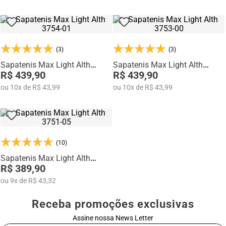
(3)
(3)
Sapatenis Max Light Alth
Sapatenis Max Light Alth
3754-01
R$ 439,90
3753-00
R$ 439,90
ou
10
x
de
R$ 43,99
ou
10
x
de
R$ 43,99
(10)
Sapatenis Max Light Alth
3751-05
R$ 389,90
ou
9
x
de
R$ 43,32
Receba promoções exclusivas
Assine nossa News Letter