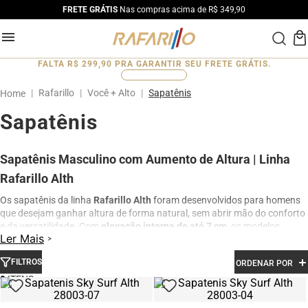
FRETE GRÁTIS
Nas compras acima de R$ 349,90
FALTA
R$ 299,90
PRA GARANTIR SEU FRETE GRÁTIS.
0
%
Rafarillo
Você + Alto
Sapatênis
Sapatênis
Sapatênis Masculino com Aumento de Altura | Linha
Rafarillo Alth
Os sapatênis da linha
Rafarillo Alth
foram desenvolvidos para homens
que desejam ganhar altura de forma natural, sem abrir mão do conforto
e da versatilidade. Com
elevação interna de até 7 cm
, os modelos
Ler Mais
combinam design moderno, tecnologia e acabamento premium para
diferentes momentos do dia.
FILTROS
ORDENAR POR
Produzidos em
couro legítimo
, os sapatênis oferecem excelente
9
durabilidade, respirabilidade e conforto prolongado. São ideais para
quem busca um visual casual elegante, perfeito para o trabalho,