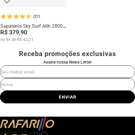
(27)
Sapatenis Sky Surf Alth 28001-
03
R$ 379,90
ou
9
x
de
R$ 42,21
Receba promoções exclusivas
Assine nossa News Letter
E-mail
Nome
ENVIAR