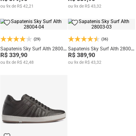
ou
9
x
de
R$ 42,21
ou
9
x
de
R$ 43,32
(29)
(36)
Sapatenis Sky Surf Alth 28004-
Sapatenis Sky Surf Alth 28003-
04
R$ 339,90
03
R$ 389,90
ou
8
x
de
R$ 42,48
ou
9
x
de
R$ 43,32