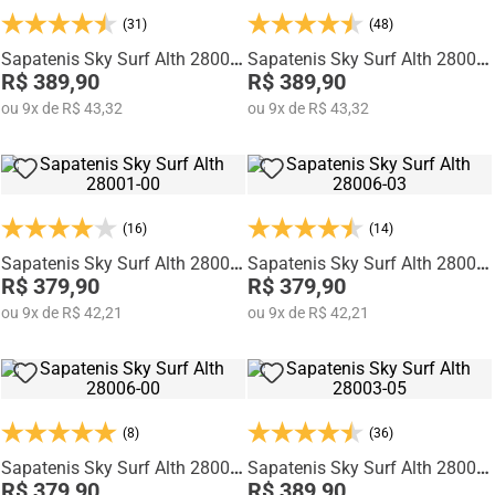
passeios, viagens e ocasiões que pedem praticidade sem perder a
sofisticação.
(31)
(48)
Fabricados pela
Rafarillo Calçados
, marca com mais de
35 anos de
Sapatenis Sky Surf Alth 28003-
Sapatenis Sky Surf Alth 28003-
tradição em Franca
, os modelos da linha Alth unem qualidade, inovação
07
R$ 389,90
04
R$ 389,90
e estilo em um único calçado.
ou
9
x
de
R$ 43,32
ou
9
x
de
R$ 43,32
(16)
(14)
Sapatenis Sky Surf Alth 28001-
Sapatenis Sky Surf Alth 28006-
00
R$ 379,90
03
R$ 379,90
ou
9
x
de
R$ 42,21
ou
9
x
de
R$ 42,21
(8)
(36)
Sapatenis Sky Surf Alth 28006-
Sapatenis Sky Surf Alth 28003-
00
R$ 379,90
05
R$ 389,90