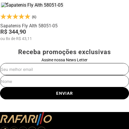
(6)
Sapatenis Fly Alth 58051-05
R$ 344,90
ou
8
x
de
R$ 43,11
Receba promoções exclusivas
Assine nossa News Letter
E-mail
Nome
ENVIAR