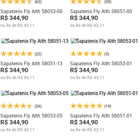
passeios, viagens e ocasiões que pedem praticidade sem perder a
(62)
(39)
sofisticação.
Sapatenis Fly Alth 58053-00
Sapatenis Fly Alth 58051-00
Fabricados pela
Rafarillo Calçados
, marca com mais de
35 anos de
R$ 344,90
R$ 344,90
tradição em Franca
, os modelos da linha Alth unem qualidade, inovação
ou
8
x
de
R$ 43,11
ou
8
x
de
R$ 43,11
e estilo em um único calçado.
(22)
(3)
Sapatenis Fly Alth 58051-13
Sapatenis Fly Alth 58053-01
R$ 344,90
R$ 344,90
ou
8
x
de
R$ 43,11
ou
8
x
de
R$ 43,11
(26)
(19)
Sapatenis Fly Alth 58053-05
Sapatenis Fly Alth 58051-01
R$ 344,90
R$ 344,90
ou
8
x
de
R$ 43,11
ou
8
x
de
R$ 43,11