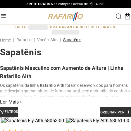
FRETE GRÁTIS
Nas compras acima de R$ 349,90
FALTA
PRA GARANTIR SEU FRETE GRÁTIS.
Rafarillo
Você + Alto
Sapatênis
Sapatênis
Sapatênis Masculino com Aumento de Altura | Linha
Rafarillo Alth
Os sapatênis da linha
Rafarillo Alth
foram desenvolvidos para homens
que desejam ganhar altura de forma natural, sem abrir mão do conforto
e da versatilidade. Com
elevação interna de até 7 cm
, os modelos
Ler Mais
combinam design moderno, tecnologia e acabamento premium para
diferentes momentos do dia.
FILTROS
ORDENAR POR
Produzidos em
couro legítimo
, os sapatênis oferecem excelente
7
durabilidade, respirabilidade e conforto prolongado. São ideais para
quem busca um visual casual elegante, perfeito para o trabalho,