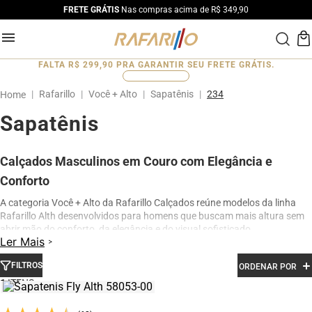
FRETE GRÁTIS
Nas compras acima de R$ 349,90
FALTA
R$ 299,90
PRA GARANTIR SEU FRETE GRÁTIS.
0
%
Rafarillo
Você + Alto
Sapatênis
234
Sapatênis
Calçados Masculinos em Couro com Elegância e
Conforto
A categoria Você + Alto da Rafarillo Calçados reúne modelos da linha
Rafarillo Alth desenvolvidos para homens que buscam mais altura sem
abrir mão do conforto, da elegância e do visual sofisticado.
Ler Mais
Os calçados contam com elevação interna de até 7 cm, proporcionando
aumento de altura de forma discreta e natural. Produzidos em couro
FILTROS
ORDENAR POR
legítimo e com acabamento premium, os modelos oferecem excelente
1
conforto para uso diário, além de design moderno para ocasiões sociais,
profissionais e casuais.