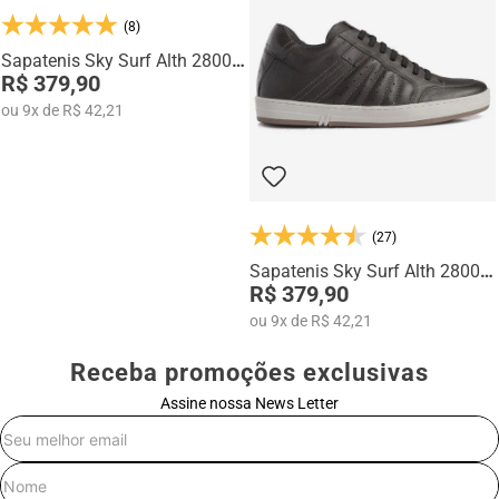
Na categoria Você + Alto, você encontra sapatos sociais, casuais,
(8)
mocassins e sapatênis com tecnologia de elevação interna,
desenvolvidos para garantir mais confiança, postura e estilo em
Sapatenis Sky Surf Alth 28006-
qualquer momento do dia.
00
R$ 379,90
ou
9
x
de
R$ 42,21
(27)
Sapatenis Sky Surf Alth 28001-
03
R$ 379,90
ou
9
x
de
R$ 42,21
Receba promoções exclusivas
Assine nossa News Letter
E-mail
Nome