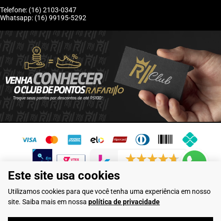
Telefone: (16) 2103-0347
Whatsapp: (16) 99195-5292
6243 avaliações reais
Este site usa cookies
Flamarian Comércio de Calçados LTDA - CNPJ: 10.913.950/0001-60 -
Utilizamos cookies para que você tenha uma experiência em nosso
Rua Evangelista de Lima, 710 - Franca/SP
site. Saiba mais em nossa
política de privacidade
Rafarillo Industria de Calçados LTDA - CNPJ: 65.573.776/0001-46 - Rua
Coronel Tamarindo, 2435 - Franca/SP