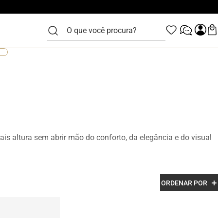
O que você procura?
is altura sem abrir mão do conforto, da elegância e do visual
zidos em couro legítimo e com acabamento premium, os
ORDENAR POR
esenvolvidos para garantir mais confiança, postura e estilo em