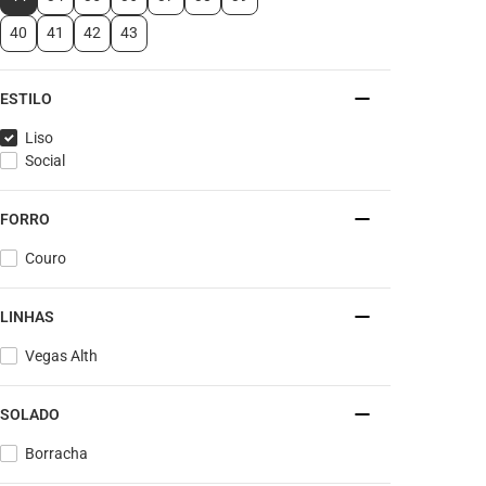
40
41
42
43
ESTILO
Liso
Social
FORRO
Couro
LINHAS
Vegas Alth
SOLADO
Borracha