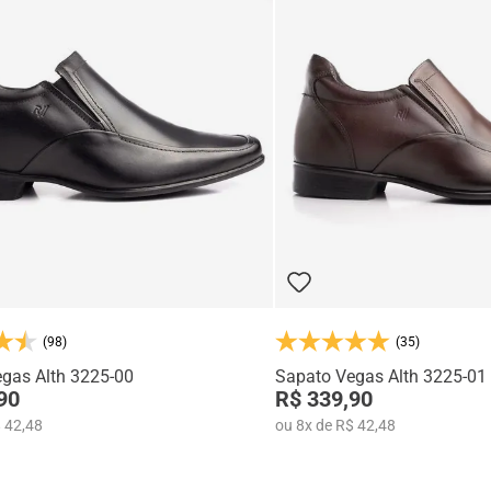
(98)
(35)
gas Alth 3225-00
Sapato Vegas Alth 3225-01
90
R$ 339,90
 42,48
ou
8
x
de
R$ 42,48