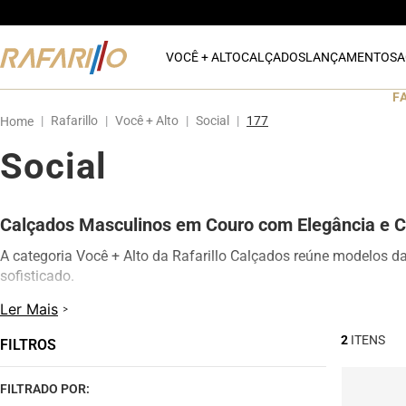
VOCÊ + ALTO
CALÇADOS
LANÇAMENTOS
A
F
Rafarillo
Você + Alto
Social
177
Social
Calçados Masculinos em Couro com Elegância e C
A categoria Você + Alto da Rafarillo Calçados reúne modelos d
sofisticado.
Os calçados contam com elevação interna de até 7 cm, proporc
Ler Mais
modelos oferecem excelente conforto para uso diário, além de d
2
FILTROS
Na categoria Você + Alto, você encontra sapatos sociais, casua
qualquer momento do dia.
FILTRADO POR: