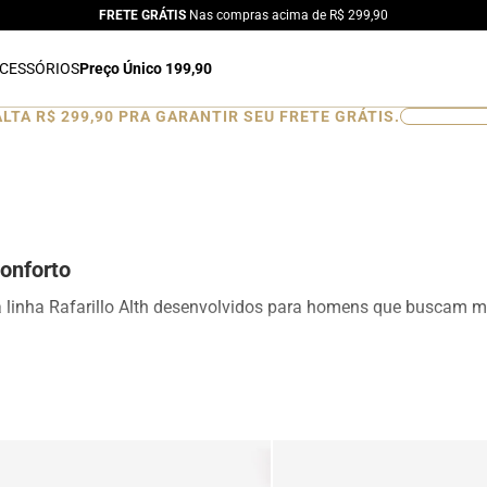
FRETE GRÁTIS
Nas compras acima de R$ 299,90
CESSÓRIOS
Preço Único 199,90
ALTA
R$ 299,90
PRA GARANTIR SEU FRETE GRÁTIS.
0
%
onforto
a linha Rafarillo Alth desenvolvidos para homens que buscam ma
ionando aumento de altura de forma discreta e natural. Produ
esign moderno para ocasiões sociais, profissionais e casuais.
is, mocassins e sapatênis com tecnologia de elevação interna, d