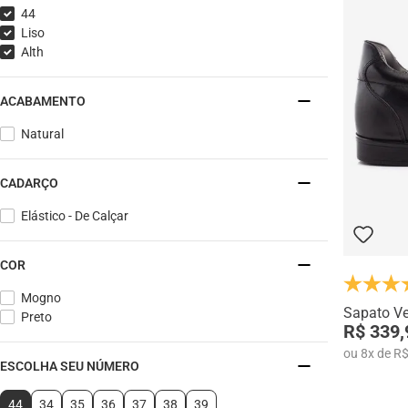
44
Liso
Alth
ACABAMENTO
Natural
CADARÇO
Elástico - De Calçar
COR
Mogno
Sapato Ve
Preto
R$ 339,
ou
8
x
de
R$
ESCOLHA SEU NÚMERO
44
34
35
36
37
38
39