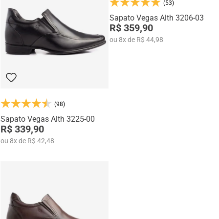
(53)
Na categoria Você + Alto, você encontra sapatos sociais, casuais,
mocassins e sapatênis com tecnologia de elevação interna,
Sapato Vegas Alth 3206-03
desenvolvidos para garantir mais confiança, postura e estilo em
R$ 359,90
qualquer momento do dia.
ou
8
x
de
R$ 44,98
(98)
Sapato Vegas Alth 3225-00
R$ 339,90
ou
8
x
de
R$ 42,48