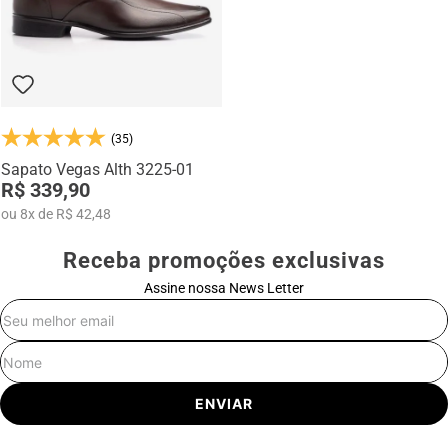
(35)
Sapato Vegas Alth 3225-01
R$ 339,90
ou
8
x
de
R$ 42,48
Receba promoções exclusivas
Assine nossa News Letter
E-mail
Nome
ENVIAR