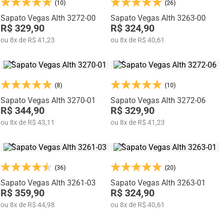
corporativos, eventos sociais, reuniões e ocasiões especiais.
(10)
(26)
Fabricados pela
Rafarillo Calçados
, marca com mais de
35 anos de
Sapato Vegas Alth 3272-00
Sapato Vegas Alth 3263-00
tradição em Franca
, os sapatos sociais da linha Alth unem tecnologia,
R$ 329,90
R$ 324,90
qualidade e design para homens que valorizam presença, confiança e
ou
8
x
de
R$ 41,23
ou
8
x
de
R$ 40,61
estilo.
(8)
(10)
Sapato Vegas Alth 3270-01
Sapato Vegas Alth 3272-06
R$ 344,90
R$ 329,90
ou
8
x
de
R$ 43,11
ou
8
x
de
R$ 41,23
(36)
(20)
Sapato Vegas Alth 3261-03
Sapato Vegas Alth 3263-01
R$ 359,90
R$ 324,90
ou
8
x
de
R$ 44,98
ou
8
x
de
R$ 40,61