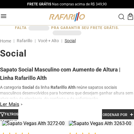
FRETE GRÁTIS
Nas compras acima de R$ 349,90
FALTA
PRA GARANTIR SEU FRETE GRÁTIS.
Rafarillo
Você + Alto
Social
Social
Sapato Social Masculino com Aumento de Altura |
Linha Rafarillo Alth
A categoria
Social
da linha
Rafarillo Alth
reúne sapatos sociais
masculinos desenvolvidos para homens que desejam ganhar altura sem
abrir mão da elegância, do conforto e da sofisticação.
Ler Mais
Os modelos contam com
sistema de elevação interna que proporciona
até 7 cm de aumento de altura
, mantendo a aparência tradicional de
FILTROS
ORDENAR POR
um sapato social masculino. Produzidos em
couro legítimo
e com
11
acabamento premium
, os calçados oferecem excelente ajuste aos pés,
conforto para longos períodos de uso e visual refinado para ambientes