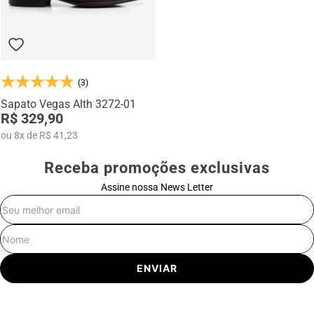
(3)
Sapato Vegas Alth 3272-01
R$ 329,90
ou
8
x
de
R$ 41,23
Receba promoções exclusivas
Assine nossa News Letter
E-mail
Nome
ENVIAR