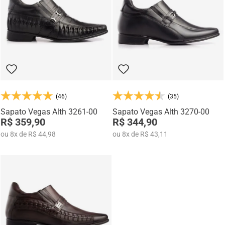
(46)
(35)
Sapato Vegas Alth 3261-00
Sapato Vegas Alth 3270-00
R$ 359,90
R$ 344,90
ou
8
x
de
R$ 44,98
ou
8
x
de
R$ 43,11