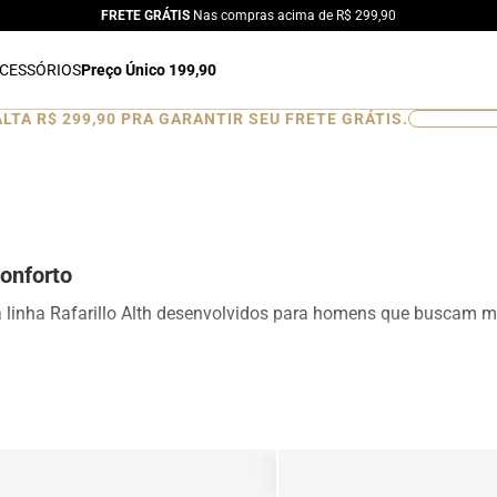
FRETE GRÁTIS
Nas compras acima de R$ 299,90
CESSÓRIOS
Preço Único 199,90
ALTA
R$ 299,90
PRA GARANTIR SEU FRETE GRÁTIS.
0
%
onforto
a linha Rafarillo Alth desenvolvidos para homens que buscam ma
ionando aumento de altura de forma discreta e natural. Produ
esign moderno para ocasiões sociais, profissionais e casuais.
is, mocassins e sapatênis com tecnologia de elevação interna, d