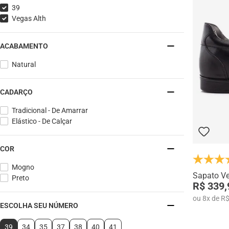
39
Vegas Alth
ACABAMENTO
Natural
CADARÇO
Tradicional - De Amarrar
Elástico - De Calçar
COR
Mogno
Sapato Ve
Preto
R$ 339,
ou
8
x
de
R$
ESCOLHA SEU NÚMERO
39
34
35
37
38
40
41