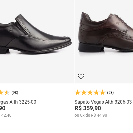
(98)
(53)
gas Alth 3225-00
Sapato Vegas Alth 3206-03
90
R$ 359,90
 42,48
ou
8
x
de
R$ 44,98