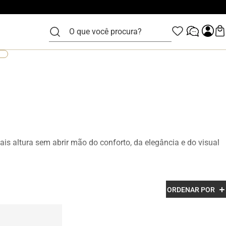
O que você procura?
is altura sem abrir mão do conforto, da elegância e do visual
zidos em couro legítimo e com acabamento premium, os
ORDENAR POR
esenvolvidos para garantir mais confiança, postura e estilo em