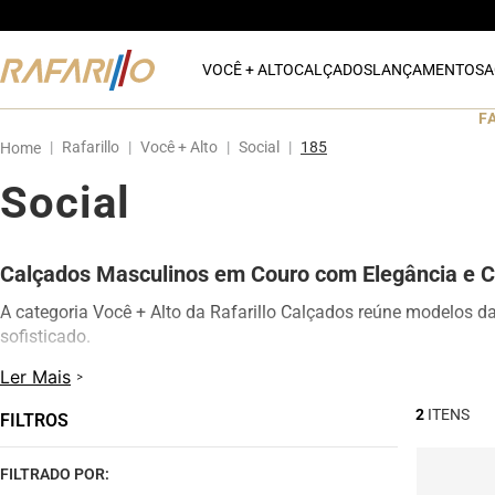
VOCÊ + ALTO
CALÇADOS
LANÇAMENTOS
A
F
Rafarillo
Você + Alto
Social
185
Social
Calçados Masculinos em Couro com Elegância e C
A categoria Você + Alto da Rafarillo Calçados reúne modelos d
sofisticado.
Os calçados contam com elevação interna de até 7 cm, proporc
Ler Mais
modelos oferecem excelente conforto para uso diário, além de d
2
FILTROS
Na categoria Você + Alto, você encontra sapatos sociais, casua
qualquer momento do dia.
FILTRADO POR: