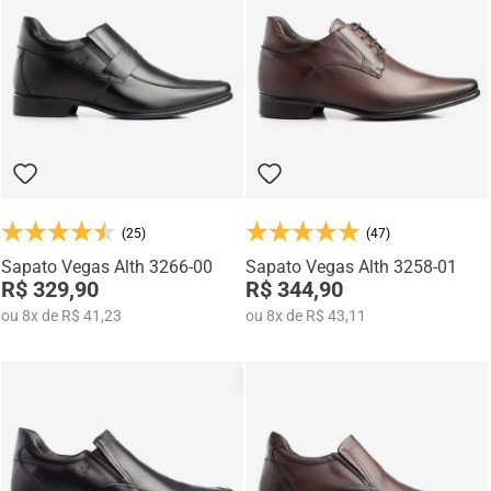
Na categoria Você + Alto, você encontra sapatos sociais, casuais,
mocassins e sapatênis com tecnologia de elevação interna,
desenvolvidos para garantir mais confiança, postura e estilo em
qualquer momento do dia.
(25)
(47)
Sapato Vegas Alth 3266-00
Sapato Vegas Alth 3258-01
R$ 329,90
R$ 344,90
ou
8
x
de
R$ 41,23
ou
8
x
de
R$ 43,11