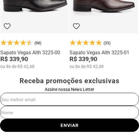
(98)
(35)
Sapato Vegas Alth 3225-00
Sapato Vegas Alth 3225-01
R$ 339,90
R$ 339,90
ou
8
x
de
R$ 42,48
ou
8
x
de
R$ 42,48
Receba promoções exclusivas
Assine nossa News Letter
E-mail
Nome
ENVIAR